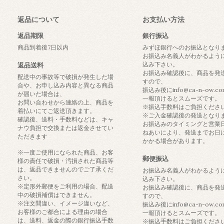
返品について
お支払い方法
返品期限
銀行振込
商品到着後7日以内
みずほ銀行へのお振込となり
お振込み名義人がわかるよう
込み下さい。
返品送料
お振込み確認後に、商品を発
配送中の事故等で破損が発生した場
すので、
合や、お申し込み内容と異なる商品
振込み後にinfo@ca-n-ow.c
が届いた場合は、
一報頂けるとスムーズです。
お問い合わせから連絡の上、商品を
※振込手数料はご負担くださ
着払いにてご返送頂きます。
※ご入金確認後の発送となり
確認後、送料・手数料などは、キャ
お振込みのタイミングと営業
ナウ負担で交換または返金させてい
ねあいにより、発送までお日
ただきます
かかる場合があります。
※一度ご使用になられた商品、お客
郵便振込
様の責任で破損・汚損された商品等
は、返品できませんのでご了承くだ
お振込み名義人がわかるよう
さい。
込み下さい。
※定形外郵便をご利用の場合、配送
お振込み確認後に、商品を発
中の破損補償はできません。
すので、
※注文間違い、イメージ違いなど、
振込み後にinfo@ca-n-ow.c
お客様のご都合による理由の場合
一報頂けるとスムーズです。
は、送料、返金の際の銀行振込手数
※振込手数料はご負担くださ