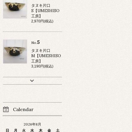
タヌキ片口
S【UMESHISO
工房】
2,970円(税込)
5
No.
タヌキ片口
M【UMESHISO
工房】
3,190円(税込)
Calendar
2026年8月
日
月
火
水
木
金
土