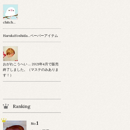
chitch…
HarukaYoshida…ペーパーアイテム
おがわこうへい … 2021年4月で販売
終了しました。（マステのみありま
す！）
Ranking
1
No.