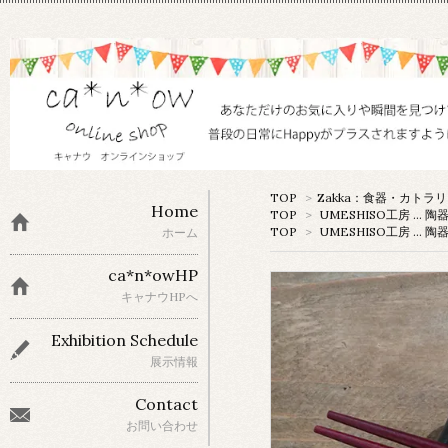
TOP
>
Zakka：食器・カトラ
Home
TOP
>
UMESHISO工房 … 陶
TOP
>
UMESHISO工房 … 陶
ホーム
ca*n*owHP
キャナウHPへ
Exhibition Schedule
展示情報
Contact
お問い合わせ