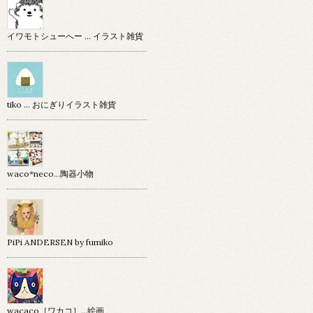
イワモトシューへー … イラスト雑貨
tiko … おにぎりイラスト雑貨
waco*neco...陶器小物
PiPi ANDERSEN by fumiko
wacaco［ワカコ］…絵画