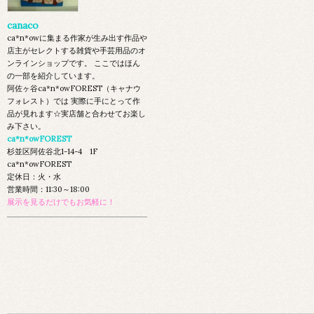
canaco
ca*n*owに集まる作家が生み出す作品や
店主がセレクトする雑貨や手芸用品のオ
ンラインショップです。 ここではほん
の一部を紹介しています。
阿佐ヶ谷ca*n*owFOREST（キャナウ
フォレスト）では 実際に手にとって作
品が見れます☆実店舗と合わせてお楽し
み下さい。
ca*n*owFOREST
杉並区阿佐谷北1-14-4 1F
ca*n*owFOREST
定休日：火・水
営業時間：11:30～18:00
展示を見るだけでもお気軽に！