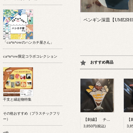
「ca*n*owのハンカチ屋さん」
ca*n*ow限定コラボコレクション
おすすめ商品
干支と縁起物特集
その他おすすめ（プラスチックフリ
【刺繍】 チョコレートパフェ 【ポコルテポコチル】
ー）
3,850円(税込)
3,
gift