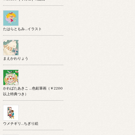
たはらともみ…イラスト
まえかわりょう
かわばたあきこ …色鉛筆画（￥2200
以上特典つき）
ウメチギリ…ちぎり絵