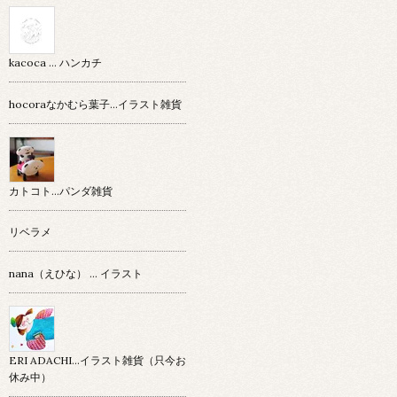
kacoca ... ハンカチ
hocoraなかむら葉子…イラスト雑貨
カトコト…パンダ雑貨
リベラメ
nana（えひな） … イラスト
ERI ADACHI...イラスト雑貨（只今お
休み中）