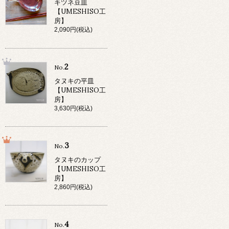
キツネ豆皿
【UMESHISO工
房】
2,090円(税込)
2
No.
タヌキの平皿
【UMESHISO工
房】
3,630円(税込)
3
No.
タヌキのカップ
【UMESHISO工
房】
2,860円(税込)
4
No.