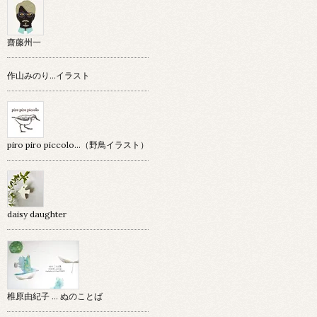
齋藤州一
作山みのり…イラスト
piro piro piccolo…（野鳥イラスト）
daisy daughter
椎原由紀子 ... ぬのことば