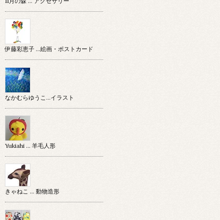
11月の森 … アクセサリー
伊藤彩恵子 …絵画・ポストカード
なかむらゆうこ…イラスト
Yukiahi … 羊毛人形
きゃねこ … 動物造形