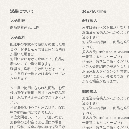
返品について
お支払い方法
返品期限
銀行振込
商品到着後7日以内
みずほ銀行へのお振込となり
お振込み名義人がわかるよう
込み下さい。
返品送料
お振込み確認後に、商品を発
配送中の事故等で破損が発生した場
すので、
合や、お申し込み内容と異なる商品
振込み後にinfo@ca-n-ow.c
が届いた場合は、
一報頂けるとスムーズです。
お問い合わせから連絡の上、商品を
※振込手数料はご負担くださ
着払いにてご返送頂きます。
※ご入金確認後の発送となり
確認後、送料・手数料などは、キャ
お振込みのタイミングと営業
ナウ負担で交換または返金させてい
ねあいにより、発送までお日
ただきます
かかる場合があります。
※一度ご使用になられた商品、お客
郵便振込
様の責任で破損・汚損された商品等
は、返品できませんのでご了承くだ
お振込み名義人がわかるよう
さい。
込み下さい。
※定形外郵便をご利用の場合、配送
お振込み確認後に、商品を発
中の破損補償はできません。
すので、
※注文間違い、イメージ違いなど、
振込み後にinfo@ca-n-ow.c
お客様のご都合による理由の場合
一報頂けるとスムーズです。
は、送料、返金の際の銀行振込手数
※振込手数料はご負担くださ