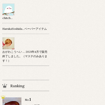
chitch…
HarukaYoshida…ペーパーアイテム
おがわこうへい … 2021年4月で販売
終了しました。（マステのみありま
す！）
Ranking
1
No.