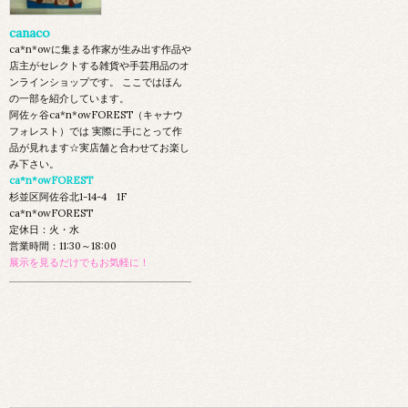
canaco
ca*n*owに集まる作家が生み出す作品や
店主がセレクトする雑貨や手芸用品のオ
ンラインショップです。 ここではほん
の一部を紹介しています。
阿佐ヶ谷ca*n*owFOREST（キャナウ
フォレスト）では 実際に手にとって作
品が見れます☆実店舗と合わせてお楽し
み下さい。
ca*n*owFOREST
杉並区阿佐谷北1-14-4 1F
ca*n*owFOREST
定休日：火・水
営業時間：11:30～18:00
展示を見るだけでもお気軽に！