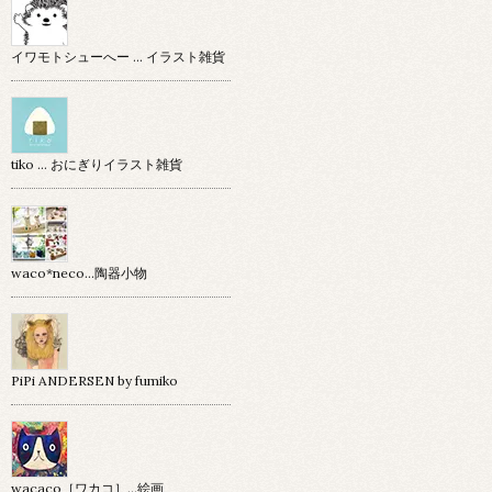
イワモトシューへー … イラスト雑貨
tiko … おにぎりイラスト雑貨
waco*neco...陶器小物
PiPi ANDERSEN by fumiko
wacaco［ワカコ］…絵画