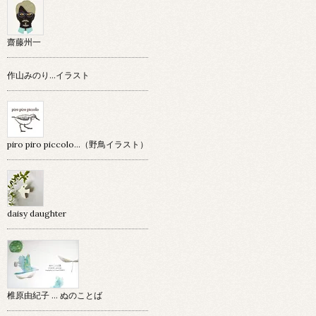
齋藤州一
作山みのり…イラスト
piro piro piccolo…（野鳥イラスト）
daisy daughter
椎原由紀子 ... ぬのことば