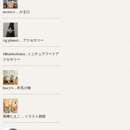
morico … がま口
Ag planet … アクセサリー
Hikarinohana…ミニチュアフードア
クセサリー
hacy's …羊毛小物
尾﨑たえこ … イラスト雑貨