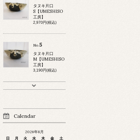
タヌキ片口
S【UMESHISO
工房】
2,970円(税込)
5
No.
タヌキ片口
M【UMESHISO
工房】
3,190円(税込)
Calendar
2026年8月
日
月
火
水
木
金
土