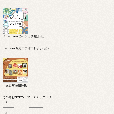
「ca*n*owのハンカチ屋さん」
ca*n*ow限定コラボコレクション
干支と縁起物特集
その他おすすめ（プラスチックフリ
ー）
gift