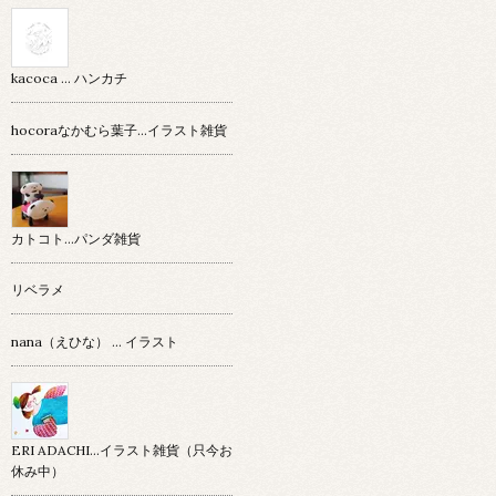
kacoca ... ハンカチ
hocoraなかむら葉子…イラスト雑貨
カトコト…パンダ雑貨
リベラメ
nana（えひな） … イラスト
ERI ADACHI...イラスト雑貨（只今お
休み中）