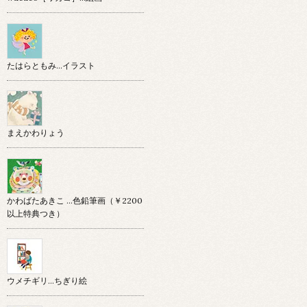
たはらともみ…イラスト
まえかわりょう
かわばたあきこ …色鉛筆画（￥2200
以上特典つき）
ウメチギリ…ちぎり絵