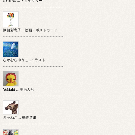
11月の森 … アクセサリー
伊藤彩恵子 …絵画・ポストカード
なかむらゆうこ…イラスト
Yukiahi … 羊毛人形
きゃねこ … 動物造形