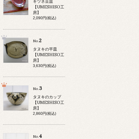
キツネ豆皿
【UMESHISO工
房】
2,090円(税込)
2
No.
タヌキの平皿
【UMESHISO工
房】
3,630円(税込)
3
No.
タヌキのカップ
【UMESHISO工
房】
2,860円(税込)
4
No.