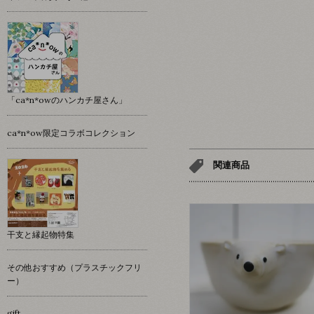
「ca*n*owのハンカチ屋さん」
ca*n*ow限定コラボコレクション
関連商品
干支と縁起物特集
その他おすすめ（プラスチックフリ
ー）
gift