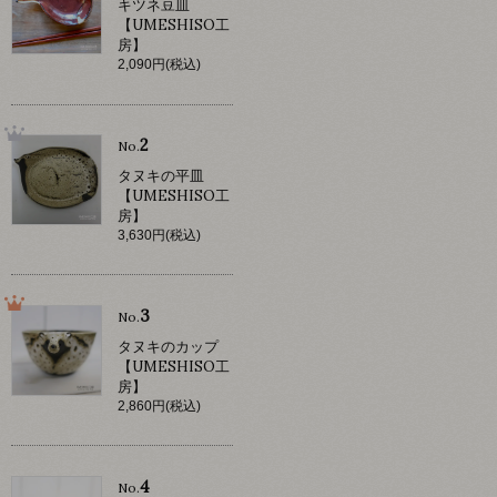
キツネ豆皿
【UMESHISO工
房】
2,090円(税込)
2
No.
タヌキの平皿
【UMESHISO工
房】
3,630円(税込)
3
No.
タヌキのカップ
【UMESHISO工
房】
2,860円(税込)
4
No.