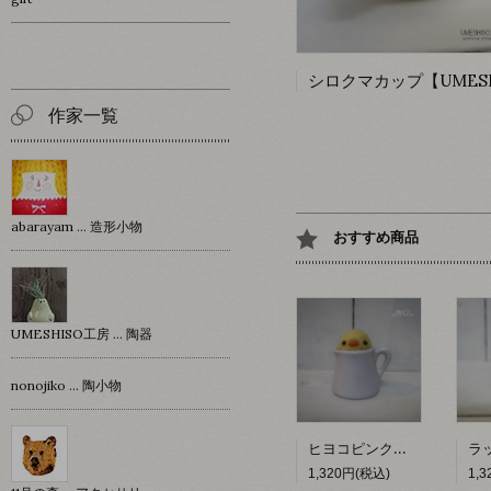
作家一覧
abarayam … 造形小物
おすすめ商品
UMESHISO工房 … 陶器
nonojiko ... 陶小物
ヒヨコピンクッション 【hacy's】
1,320円(税込)
1,