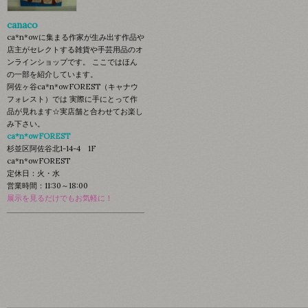
canaco
ca*n*owに集まる作家が生み出す作品や
店主がセレクトする雑貨や手芸用品のオ
ンラインショップです。 ここではほん
の一部を紹介しています。
阿佐ヶ谷ca*n*owFOREST（キャナウ
フォレスト）では 実際に手にとって作
品が見れます☆実店舗と合わせてお楽し
み下さい。
ca*n*owFOREST
杉並区阿佐谷北1-14-4 1F
ca*n*owFOREST
定休日：火・水
営業時間：11:30～18:00
展示を見るだけでもお気軽に！