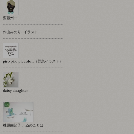
齋藤州一
作山みのり…イラスト
piro piro piccolo…（野鳥イラスト）
daisy daughter
椎原由紀子 ... ぬのことば