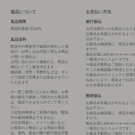
返品について
お支払い方法
返品期限
銀行振込
商品到着後7日以内
みずほ銀行へのお振込となり
お振込み名義人がわかるよう
込み下さい。
返品送料
お振込み確認後に、商品を発
配送中の事故等で破損が発生した場
すので、
合や、お申し込み内容と異なる商品
振込み後にinfo@ca-n-ow.c
が届いた場合は、
一報頂けるとスムーズです。
お問い合わせから連絡の上、商品を
※振込手数料はご負担くださ
着払いにてご返送頂きます。
※ご入金確認後の発送となり
確認後、送料・手数料などは、キャ
お振込みのタイミングと営業
ナウ負担で交換または返金させてい
ねあいにより、発送までお日
ただきます
かかる場合があります。
※一度ご使用になられた商品、お客
郵便振込
様の責任で破損・汚損された商品等
は、返品できませんのでご了承くだ
お振込み名義人がわかるよう
さい。
込み下さい。
※定形外郵便をご利用の場合、配送
お振込み確認後に、商品を発
中の破損補償はできません。
すので、
※注文間違い、イメージ違いなど、
振込み後にinfo@ca-n-ow.c
お客様のご都合による理由の場合
一報頂けるとスムーズです。
は、送料、返金の際の銀行振込手数
※振込手数料はご負担くださ