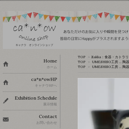
TOP
>
Zakka：食器・カトラ
Home
TOP
>
UMESHISO工房 … 陶
TOP
>
UMESHISO工房 … 陶
ホーム
ca*n*owHP
キャナウHPへ
Exhibition Schedule
展示情報
Contact
お問い合わせ