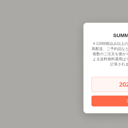
SUM
￥11000税込み以
島配送、ご予約品な
複数のご注文を後か
よる送料無料適用は
計算され
20