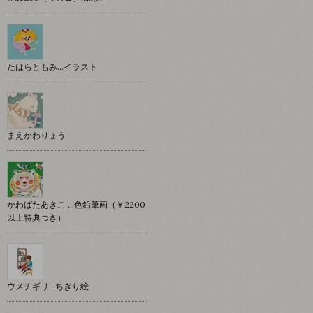
たはらともみ…イラスト
まえかわりょう
かわばたあきこ …色鉛筆画（￥2200
以上特典つき）
ウメチギリ…ちぎり絵