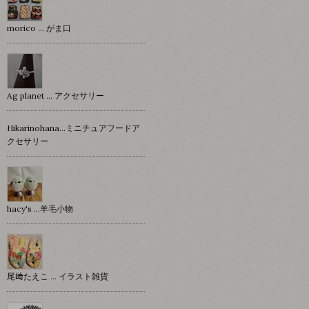
morico … がま口
Ag planet … アクセサリー
Hikarinohana…ミニチュアフードア
クセサリー
hacy's …羊毛小物
尾﨑たえこ … イラスト雑貨