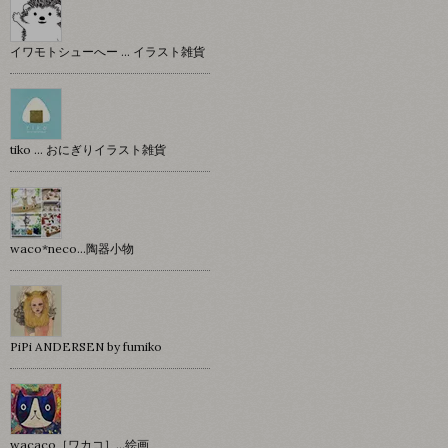
イワモトシューへー … イラスト雑貨
tiko … おにぎりイラスト雑貨
waco*neco...陶器小物
PiPi ANDERSEN by fumiko
wacaco［ワカコ］…絵画