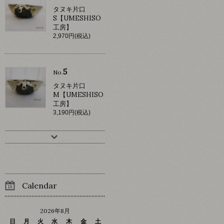
タヌキ片口
S【UMESHISO
工房】
2,970円(税込)
5
No.
タヌキ片口
M【UMESHISO
工房】
3,190円(税込)
Calendar
2026年8月
日
月
火
水
木
金
土