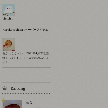
chitch…
HarukaYoshida…ペーパーアイテム
おがわこうへい … 2021年4月で販売
終了しました。（マステのみありま
す！）
Ranking
1
No.