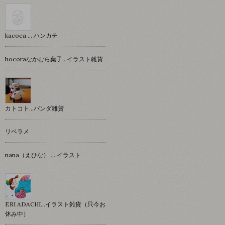
kacoca ... ハンカチ
hocoraなかむら葉子…イラスト雑貨
カトコト…パンダ雑貨
リベラメ
nana（えひな） … イラスト
ERI ADACHI...イラスト雑貨（只今お
休み中）