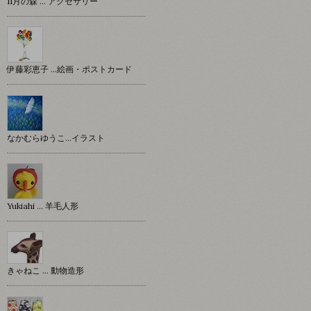
11月の森 … アクセサリー
伊藤彩恵子 …絵画・ポストカード
なかむらゆうこ…イラスト
Yukiahi … 羊毛人形
きゃねこ … 動物造形