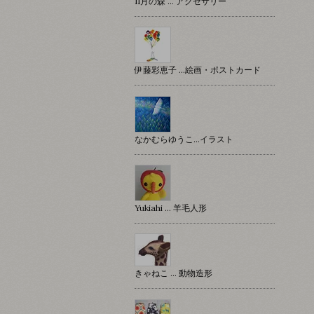
11月の森 … アクセサリー
伊藤彩恵子 …絵画・ポストカード
なかむらゆうこ…イラスト
Yukiahi … 羊毛人形
きゃねこ … 動物造形