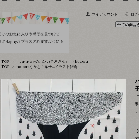
マイアカウント
ログ
TOP
>
「ca*n*owのハンカチ屋さん」
>
hocora
TOP
>
hocoraなかむら葉子…イラスト雑貨
素
サ
【
h