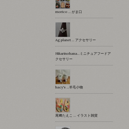
morico … がま口
Ag planet … アクセサリー
Hikarinohana…ミニチュアフードア
クセサリー
hacy's …羊毛小物
尾﨑たえこ … イラスト雑貨