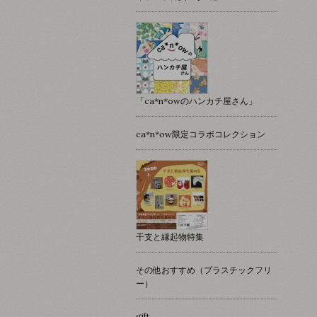
「ca*n*owのハンカチ屋さん」
ca*n*ow限定コラボコレクション
干支と縁起物特集
その他おすすめ（プラスチックフリ
ー）
gift