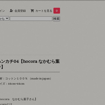
イン
会員登録
カートを見る
0
ハンカチ04【hocora なかむら葉
子】
材：コットン１００％ （made in japan）
イズ：44cm×44cm
hocora なかむら葉子さん】
ocoraとは。