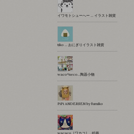
イワモトシューへー … イラスト雑貨
tiko … おにぎりイラスト雑貨
waco*neco...陶器小物
PiPi ANDERSEN by fumiko
wacaco［ワカコ］…絵画