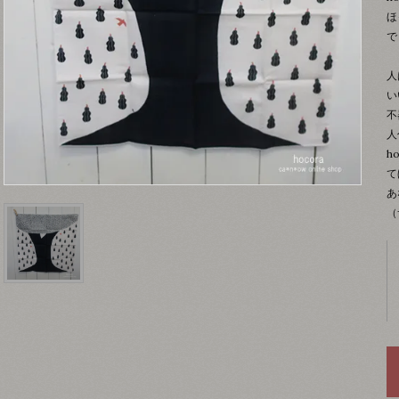
ほ
で
人
い
不
人
h
て
あ
（