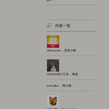
作家一覧
abarayam … 造形小物
UMESHISO工房 … 陶器
nonojiko ... 陶小物