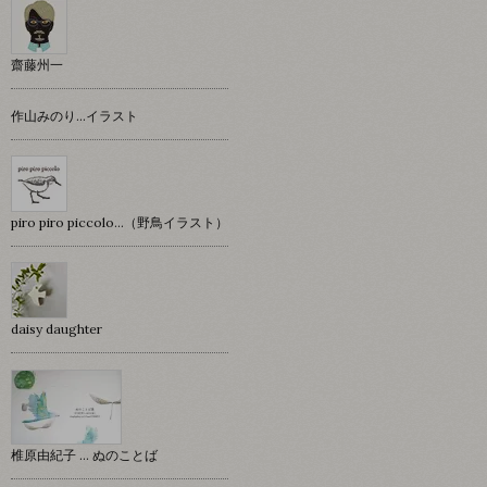
齋藤州一
作山みのり…イラスト
piro piro piccolo…（野鳥イラスト）
daisy daughter
椎原由紀子 ... ぬのことば