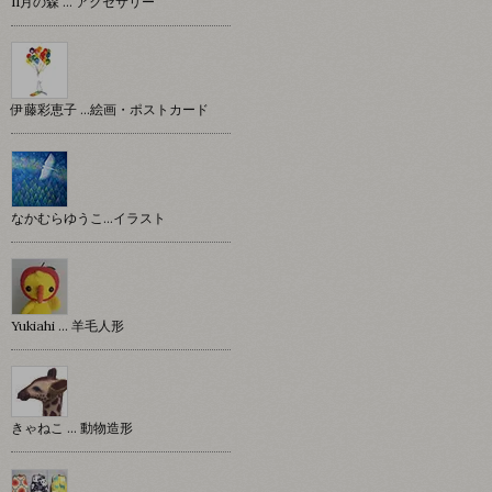
11月の森 … アクセサリー
伊藤彩恵子 …絵画・ポストカード
なかむらゆうこ…イラスト
Yukiahi … 羊毛人形
きゃねこ … 動物造形