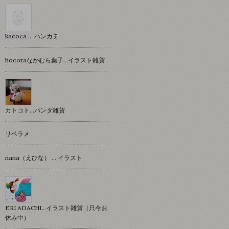
kacoca ... ハンカチ
hocoraなかむら葉子…イラスト雑貨
カトコト…パンダ雑貨
リベラメ
nana（えひな） … イラスト
ERI ADACHI...イラスト雑貨（只今お
休み中）