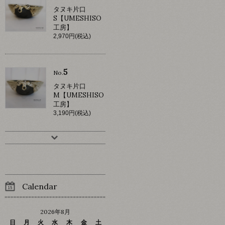
タヌキ片口
S【UMESHISO
工房】
2,970円(税込)
5
No.
タヌキ片口
M【UMESHISO
工房】
3,190円(税込)
Calendar
2026年8月
日
月
火
水
木
金
土