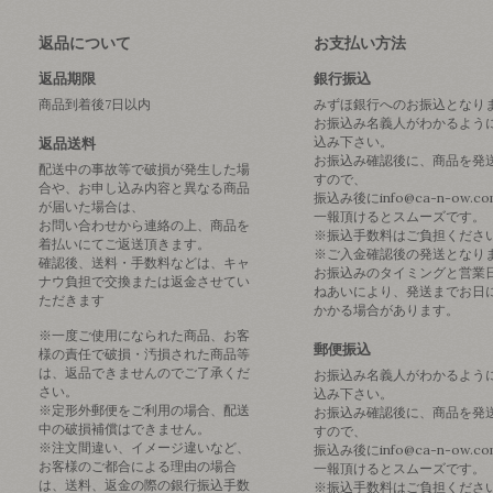
返品について
お支払い方法
返品期限
銀行振込
商品到着後7日以内
みずほ銀行へのお振込となり
お振込み名義人がわかるよう
込み下さい。
返品送料
お振込み確認後に、商品を発
配送中の事故等で破損が発生した場
すので、
合や、お申し込み内容と異なる商品
振込み後にinfo@ca-n-ow.c
が届いた場合は、
一報頂けるとスムーズです。
お問い合わせから連絡の上、商品を
※振込手数料はご負担くださ
着払いにてご返送頂きます。
※ご入金確認後の発送となり
確認後、送料・手数料などは、キャ
お振込みのタイミングと営業
ナウ負担で交換または返金させてい
ねあいにより、発送までお日
ただきます
かかる場合があります。
※一度ご使用になられた商品、お客
郵便振込
様の責任で破損・汚損された商品等
は、返品できませんのでご了承くだ
お振込み名義人がわかるよう
さい。
込み下さい。
※定形外郵便をご利用の場合、配送
お振込み確認後に、商品を発
中の破損補償はできません。
すので、
※注文間違い、イメージ違いなど、
振込み後にinfo@ca-n-ow.c
お客様のご都合による理由の場合
一報頂けるとスムーズです。
は、送料、返金の際の銀行振込手数
※振込手数料はご負担くださ