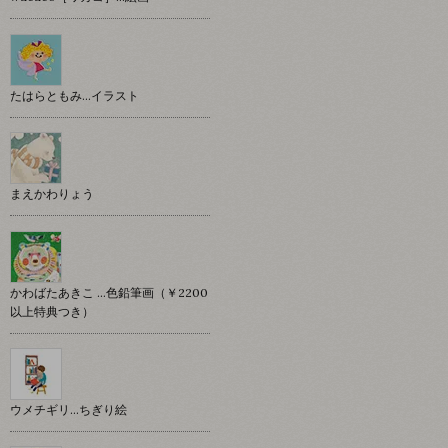
たはらともみ…イラスト
まえかわりょう
かわばたあきこ …色鉛筆画（￥2200
以上特典つき）
ウメチギリ…ちぎり絵