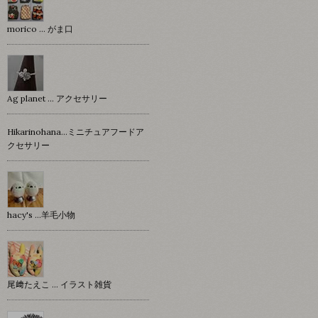
morico … がま口
Ag planet … アクセサリー
Hikarinohana…ミニチュアフードア
クセサリー
hacy's …羊毛小物
尾﨑たえこ … イラスト雑貨