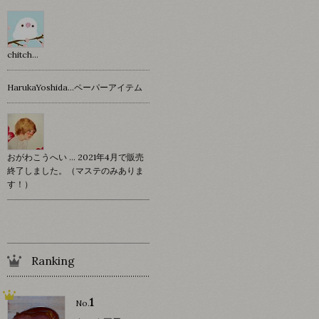
chitch…
HarukaYoshida…ペーパーアイテム
おがわこうへい … 2021年4月で販売
終了しました。（マステのみありま
す！）
Ranking
1
No.