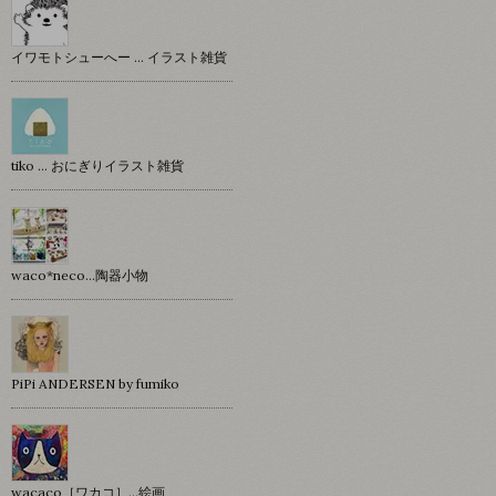
イワモトシューへー … イラスト雑貨
tiko … おにぎりイラスト雑貨
waco*neco...陶器小物
PiPi ANDERSEN by fumiko
wacaco［ワカコ］…絵画