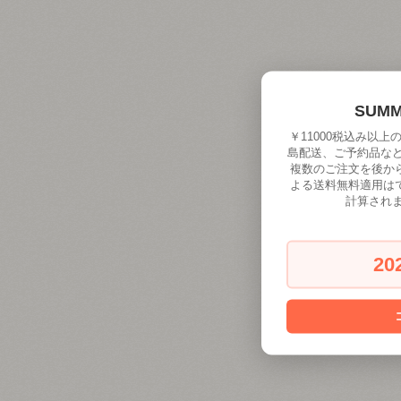
SUM
￥11000税込み以
島配送、ご予約品な
複数のご注文を後か
よる送料無料適用は
計算され
20