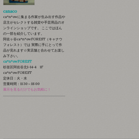
canaco
ca*n*owに集まる作家が生み出す作品や
店主がセレクトする雑貨や手芸用品のオ
ンラインショップです。 ここではほん
の一部を紹介しています。
阿佐ヶ谷ca*n*owFOREST（キャナウ
フォレスト）では 実際に手にとって作
品が見れます☆実店舗と合わせてお楽し
み下さい。
ca*n*owFOREST
杉並区阿佐谷北1-14-4 1F
ca*n*owFOREST
定休日：火・水
営業時間：11:30～18:00
展示を見るだけでもお気軽に！