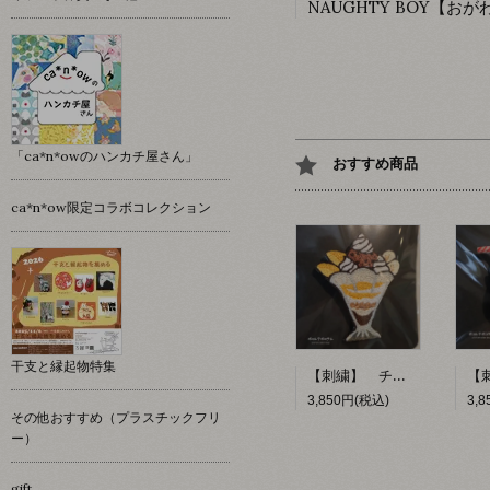
「ca*n*owのハンカチ屋さん」
おすすめ商品
ca*n*ow限定コラボコレクション
干支と縁起物特集
【刺繍】 チョコレートパフェ 【ポコルテポコチル】
3,850円(税込)
3,
その他おすすめ（プラスチックフリ
ー）
gift