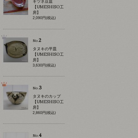
キツネ豆皿
【UMESHISO工
房】
2,090円(税込)
2
No.
タヌキの平皿
【UMESHISO工
房】
3,630円(税込)
3
No.
タヌキのカップ
【UMESHISO工
房】
2,860円(税込)
4
No.