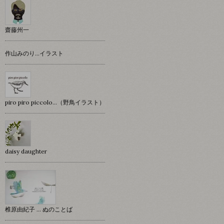
齋藤州一
作山みのり…イラスト
piro piro piccolo…（野鳥イラスト）
daisy daughter
椎原由紀子 ... ぬのことば