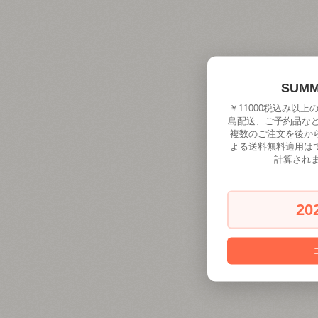
SUM
￥11000税込み以
島配送、ご予約品な
複数のご注文を後か
よる送料無料適用は
計算され
20