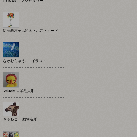
11月の森 … アクセサリー
伊藤彩恵子 …絵画・ポストカード
なかむらゆうこ…イラスト
Yukiahi … 羊毛人形
きゃねこ … 動物造形