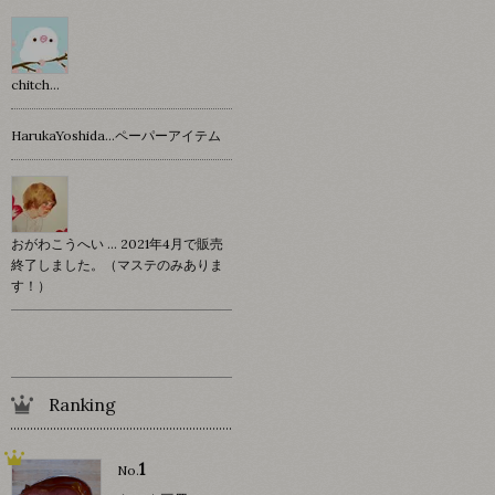
chitch…
HarukaYoshida…ペーパーアイテム
おがわこうへい … 2021年4月で販売
終了しました。（マステのみありま
す！）
Ranking
1
No.