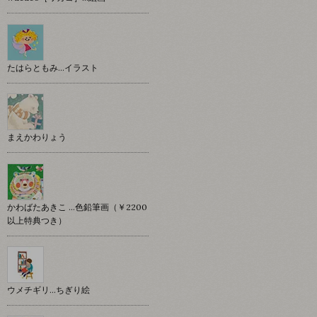
たはらともみ…イラスト
まえかわりょう
かわばたあきこ …色鉛筆画（￥2200
以上特典つき）
ウメチギリ…ちぎり絵