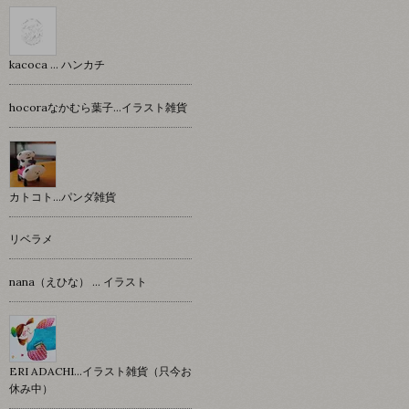
kacoca ... ハンカチ
hocoraなかむら葉子…イラスト雑貨
カトコト…パンダ雑貨
リベラメ
nana（えひな） … イラスト
ERI ADACHI...イラスト雑貨（只今お
休み中）