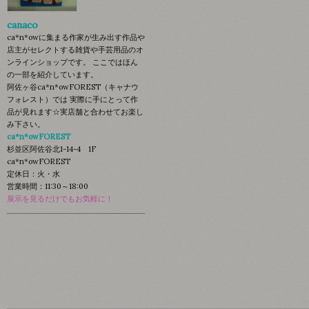
canaco
ca*n*owに集まる作家が生み出す作品や
店主がセレクトする雑貨や手芸用品のオ
ンラインショップです。 ここではほん
の一部を紹介しています。
阿佐ヶ谷ca*n*owFOREST（キャナウ
フォレスト）では 実際に手にとって作
品が見れます☆実店舗と合わせてお楽し
み下さい。
ca*n*owFOREST
杉並区阿佐谷北1-14-4 1F
ca*n*owFOREST
定休日：火・水
営業時間：11:30～18:00
展示を見るだけでもお気軽に！