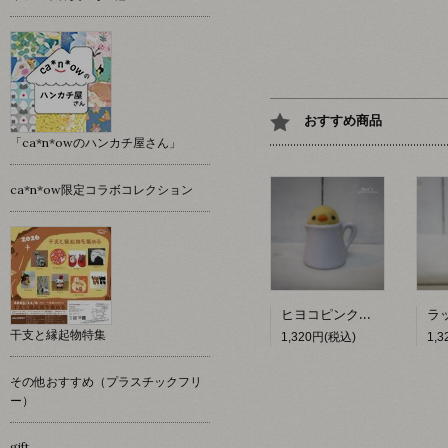
おすすめ商品
「ca*n*owのハンカチ屋さん」
ca*n*ow限定コラボコレクション
ヒヨコピンクッション 【hacy's】
干支と縁起物特集
1,320円(税込)
1,
その他おすすめ（プラスチックフリ
ー）
gift