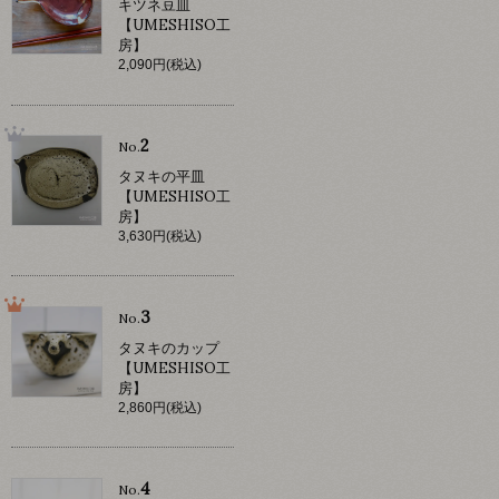
キツネ豆皿
【UMESHISO工
房】
2,090円(税込)
2
No.
タヌキの平皿
【UMESHISO工
房】
3,630円(税込)
3
No.
タヌキのカップ
【UMESHISO工
房】
2,860円(税込)
4
No.