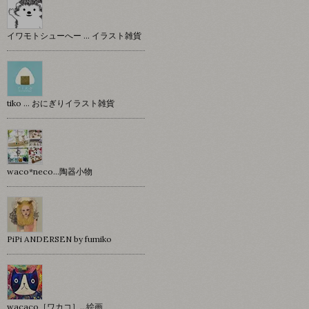
イワモトシューへー … イラスト雑貨
tiko … おにぎりイラスト雑貨
waco*neco...陶器小物
PiPi ANDERSEN by fumiko
wacaco［ワカコ］…絵画