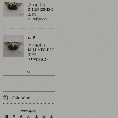
タヌキ片口
S【UMESHISO
工房】
2,970円(税込)
5
No.
タヌキ片口
M【UMESHISO
工房】
3,190円(税込)
Calendar
2026年8月
日
月
火
水
木
金
土