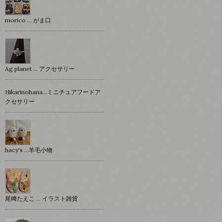
morico … がま口
Ag planet … アクセサリー
Hikarinohana…ミニチュアフードア
クセサリー
hacy's …羊毛小物
尾﨑たえこ … イラスト雑貨