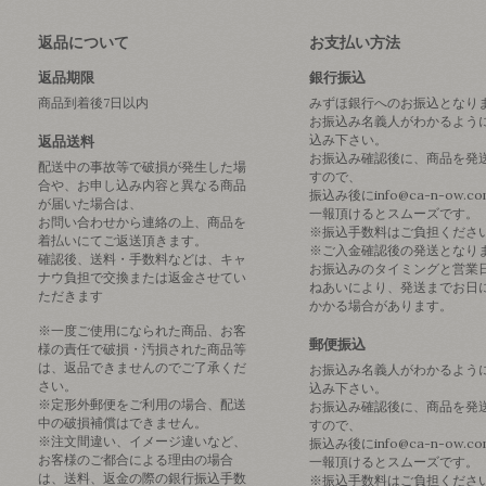
返品について
お支払い方法
返品期限
銀行振込
商品到着後7日以内
みずほ銀行へのお振込となり
お振込み名義人がわかるよう
込み下さい。
返品送料
お振込み確認後に、商品を発
配送中の事故等で破損が発生した場
すので、
合や、お申し込み内容と異なる商品
振込み後にinfo@ca-n-ow.c
が届いた場合は、
一報頂けるとスムーズです。
お問い合わせから連絡の上、商品を
※振込手数料はご負担くださ
着払いにてご返送頂きます。
※ご入金確認後の発送となり
確認後、送料・手数料などは、キャ
お振込みのタイミングと営業
ナウ負担で交換または返金させてい
ねあいにより、発送までお日
ただきます
かかる場合があります。
※一度ご使用になられた商品、お客
郵便振込
様の責任で破損・汚損された商品等
は、返品できませんのでご了承くだ
お振込み名義人がわかるよう
さい。
込み下さい。
※定形外郵便をご利用の場合、配送
お振込み確認後に、商品を発
中の破損補償はできません。
すので、
※注文間違い、イメージ違いなど、
振込み後にinfo@ca-n-ow.c
お客様のご都合による理由の場合
一報頂けるとスムーズです。
は、送料、返金の際の銀行振込手数
※振込手数料はご負担くださ