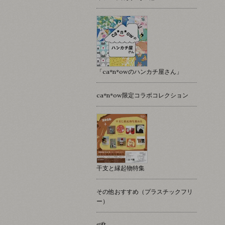
「ca*n*owのハンカチ屋さん」
ca*n*ow限定コラボコレクション
干支と縁起物特集
その他おすすめ（プラスチックフリ
ー）
gift