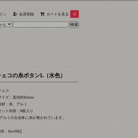
イン
会員登録
カートを見る
0
チェコの糸ボタンL（水色）
チェコ
サイズ：直径約15mm
素材：糸、アルミ
セット内容：8個入り
アルミの台全体に糸が巻かれています。
供：knoflik]