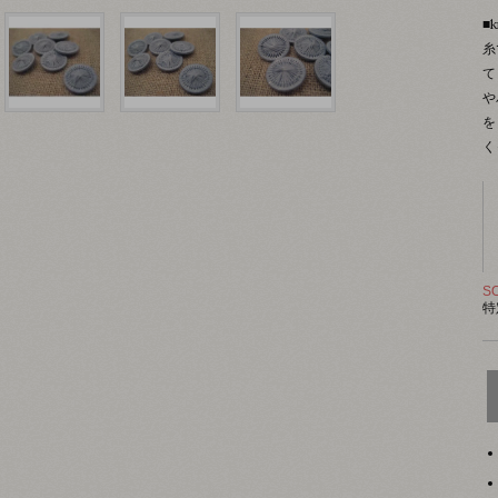
■k
糸
て
や
を
く
S
特