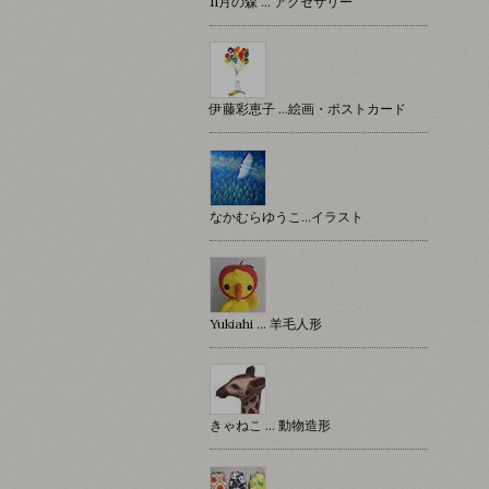
11月の森 … アクセサリー
伊藤彩恵子 …絵画・ポストカード
なかむらゆうこ…イラスト
Yukiahi … 羊毛人形
きゃねこ … 動物造形