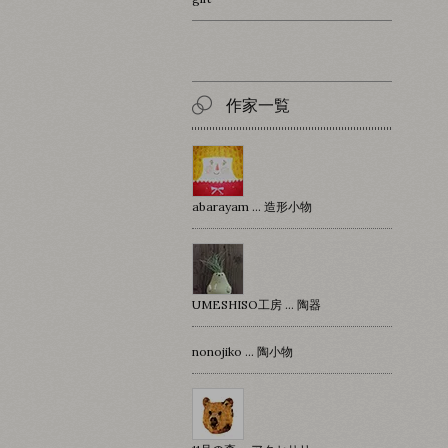
作家一覧
abarayam … 造形小物
UMESHISO工房 … 陶器
nonojiko ... 陶小物