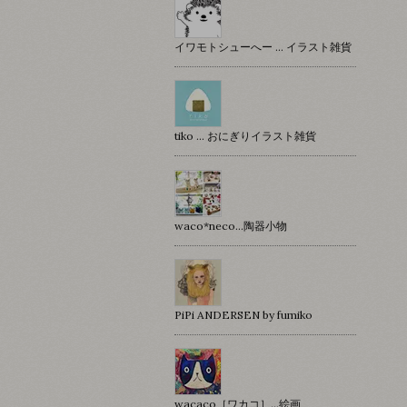
イワモトシューへー … イラスト雑貨
tiko … おにぎりイラスト雑貨
waco*neco...陶器小物
PiPi ANDERSEN by fumiko
wacaco［ワカコ］…絵画