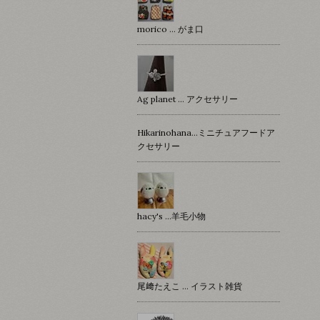
morico … がま口
Ag planet … アクセサリー
Hikarinohana…ミニチュアフードア
クセサリー
hacy's …羊毛小物
尾﨑たえこ … イラスト雑貨