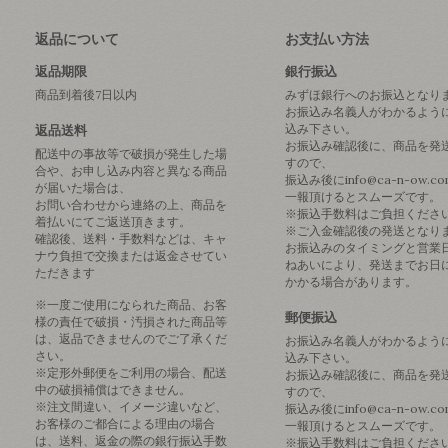
返品について
お支払い方法
返品期限
銀行振込
商品到着後7日以内
みずほ銀行へのお振込となり
お振込み名義人がわかるよう
込み下さい。
返品送料
お振込み確認後に、商品を発
配送中の事故等で破損が発生した場
すので、
合や、お申し込み内容と異なる商品
振込み後にinfo@ca-n-ow.c
が届いた場合は、
一報頂けるとスムーズです。
お問い合わせから連絡の上、商品を
※振込手数料はご負担くださ
着払いにてご返送頂きます。
※ご入金確認後の発送となり
確認後、送料・手数料などは、キャ
お振込みのタイミングと営業
ナウ負担で交換または返金させてい
ねあいにより、発送までお日
ただきます
かかる場合があります。
※一度ご使用になられた商品、お客
郵便振込
様の責任で破損・汚損された商品等
は、返品できませんのでご了承くだ
お振込み名義人がわかるよう
さい。
込み下さい。
※定形外郵便をご利用の場合、配送
お振込み確認後に、商品を発
中の破損補償はできません。
すので、
※注文間違い、イメージ違いなど、
振込み後にinfo@ca-n-ow.c
お客様のご都合による理由の場合
一報頂けるとスムーズです。
は、送料、返金の際の銀行振込手数
※振込手数料はご負担くださ