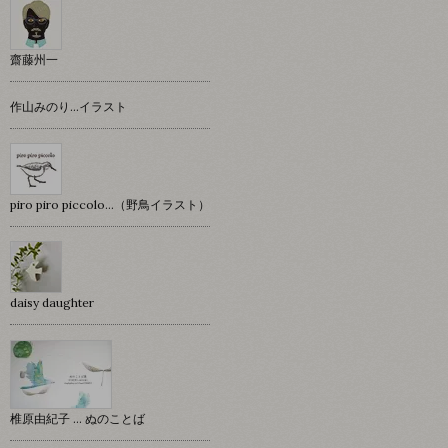
齋藤州一
作山みのり…イラスト
piro piro piccolo…（野鳥イラスト）
daisy daughter
椎原由紀子 ... ぬのことば