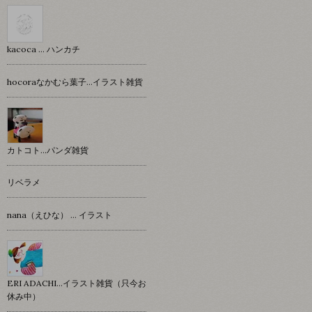
kacoca ... ハンカチ
hocoraなかむら葉子…イラスト雑貨
カトコト…パンダ雑貨
リベラメ
nana（えひな） … イラスト
ERI ADACHI...イラスト雑貨（只今お
休み中）