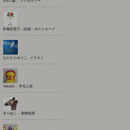
11月の森 … アクセサリー
伊藤彩恵子 …絵画・ポストカード
なかむらゆうこ…イラスト
Yukiahi … 羊毛人形
きゃねこ … 動物造形