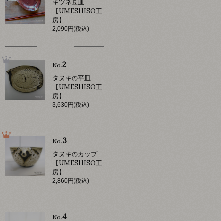
キツネ豆皿
【UMESHISO工
房】
2,090円(税込)
2
No.
タヌキの平皿
【UMESHISO工
房】
3,630円(税込)
3
No.
タヌキのカップ
【UMESHISO工
房】
2,860円(税込)
4
No.