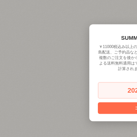
SUM
￥11000税込み以
島配送、ご予約品な
複数のご注文を後か
よる送料無料適用は
計算され
20