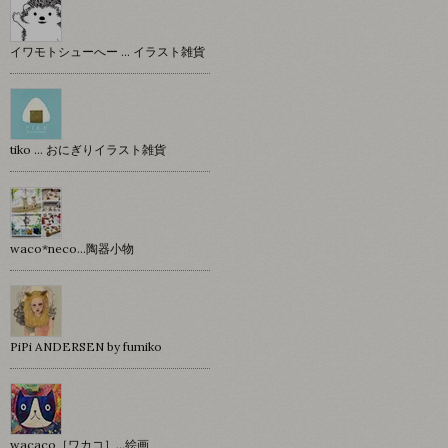
イワモトシューへー … イラスト雑貨
tiko … おにぎりイラスト雑貨
waco*neco...陶器小物
PiPi ANDERSEN by fumiko
wacaco［ワカコ］…絵画