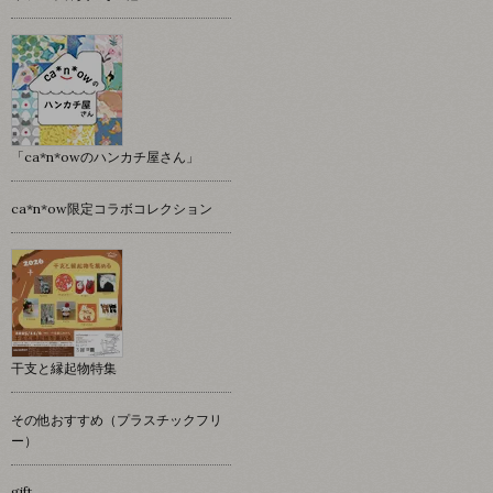
「ca*n*owのハンカチ屋さん」
ca*n*ow限定コラボコレクション
干支と縁起物特集
その他おすすめ（プラスチックフリ
ー）
gift