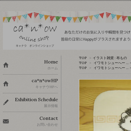
TOP
>
イラスト雑貨 : 布もの
Home
TOP
>
イワモトシューへー …
TOP
>
イワモトシューへー …
ホーム
ca*n*owHP
キャナウHPへ
Exhibition Schedule
展示情報
Contact
お問い合わせ