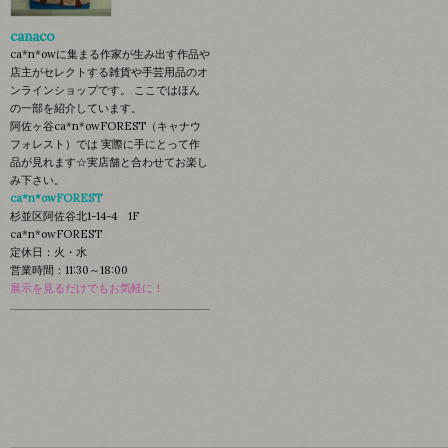
canaco
ca*n*owに集まる作家が生み出す作品や
店主がセレクトする雑貨や手芸用品のオ
ンラインショップです。 ここではほん
の一部を紹介しています。
阿佐ヶ谷ca*n*owFOREST（キャナウ
フォレスト）では 実際に手にとって作
品が見れます☆実店舗と合わせてお楽し
み下さい。
ca*n*owFOREST
杉並区阿佐谷北1-14-4 1F
ca*n*owFOREST
定休日：火・水
営業時間：11:30～18:00
展示を見るだけでもお気軽に！