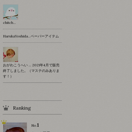
chitch…
HarukaYoshida…ペーパーアイテム
おがわこうへい … 2021年4月で販売
終了しました。（マステのみありま
す！）
Ranking
1
No.