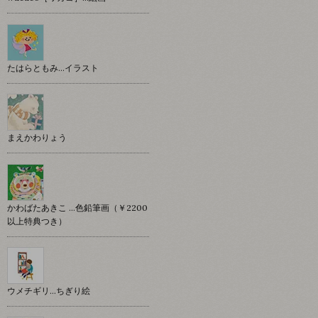
たはらともみ…イラスト
まえかわりょう
かわばたあきこ …色鉛筆画（￥2200
以上特典つき）
ウメチギリ…ちぎり絵