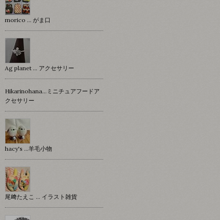
morico … がま口
Ag planet … アクセサリー
Hikarinohana…ミニチュアフードア
クセサリー
hacy's …羊毛小物
尾﨑たえこ … イラスト雑貨