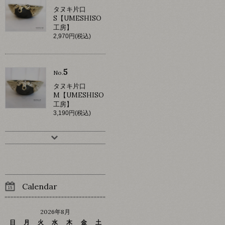
タヌキ片口
S【UMESHISO
工房】
2,970円(税込)
5
No.
タヌキ片口
M【UMESHISO
工房】
3,190円(税込)
Calendar
2026年8月
日
月
火
水
木
金
土