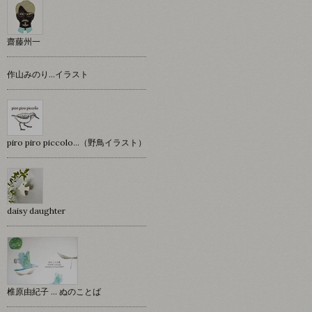
齋藤州一
作山みのり…イラスト
piro piro piccolo…（野鳥イラスト）
daisy daughter
椎原由紀子 ... ぬのことば