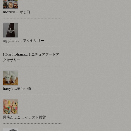
morico … がま口
Ag planet … アクセサリー
Hikarinohana…ミニチュアフードア
クセサリー
hacy's …羊毛小物
尾﨑たえこ … イラスト雑貨