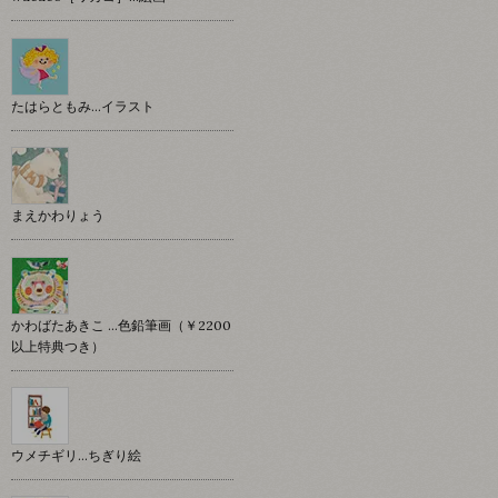
たはらともみ…イラスト
まえかわりょう
かわばたあきこ …色鉛筆画（￥2200
以上特典つき）
ウメチギリ…ちぎり絵