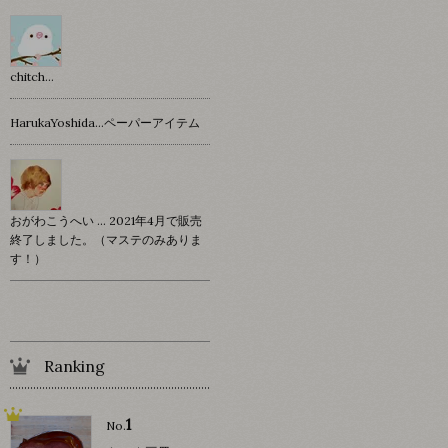
chitch…
HarukaYoshida…ペーパーアイテム
おがわこうへい … 2021年4月で販売
終了しました。（マステのみありま
す！）
Ranking
1
No.