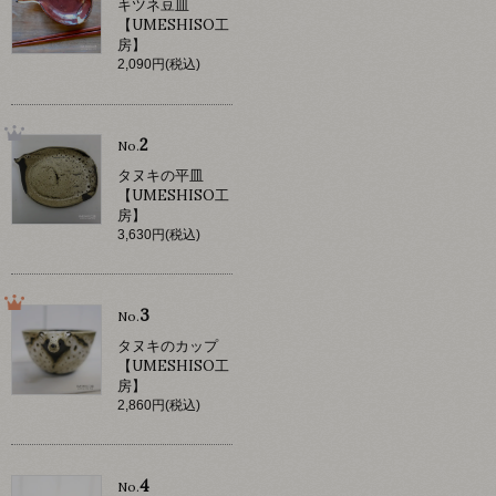
キツネ豆皿
【UMESHISO工
房】
2,090円(税込)
2
No.
タヌキの平皿
【UMESHISO工
房】
3,630円(税込)
3
No.
タヌキのカップ
【UMESHISO工
房】
2,860円(税込)
4
No.