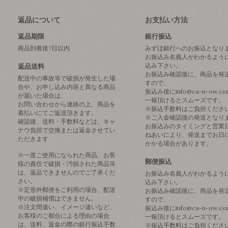
返品について
お支払い方法
返品期限
銀行振込
商品到着後7日以内
みずほ銀行へのお振込となり
お振込み名義人がわかるよう
込み下さい。
返品送料
お振込み確認後に、商品を発
配送中の事故等で破損が発生した場
すので、
合や、お申し込み内容と異なる商品
振込み後にinfo@ca-n-ow.c
が届いた場合は、
一報頂けるとスムーズです。
お問い合わせから連絡の上、商品を
※振込手数料はご負担くださ
着払いにてご返送頂きます。
※ご入金確認後の発送となり
確認後、送料・手数料などは、キャ
お振込みのタイミングと営業
ナウ負担で交換または返金させてい
ねあいにより、発送までお日
ただきます
かかる場合があります。
※一度ご使用になられた商品、お客
郵便振込
様の責任で破損・汚損された商品等
は、返品できませんのでご了承くだ
お振込み名義人がわかるよう
さい。
込み下さい。
※定形外郵便をご利用の場合、配送
お振込み確認後に、商品を発
中の破損補償はできません。
すので、
※注文間違い、イメージ違いなど、
振込み後にinfo@ca-n-ow.c
お客様のご都合による理由の場合
一報頂けるとスムーズです。
は、送料、返金の際の銀行振込手数
※振込手数料はご負担くださ