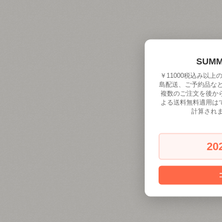
SUM
￥11000税込み以
島配送、ご予約品な
複数のご注文を後か
よる送料無料適用は
計算され
20