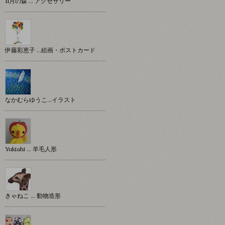
11月の森 … アクセサリー
伊藤彩恵子 …絵画・ポストカード
なかむらゆうこ…イラスト
Yukiahi … 羊毛人形
きゃねこ … 動物造形