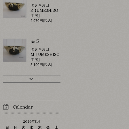
タヌキ片口
S【UMESHISO
工房】
2,970円(税込)
5
No.
タヌキ片口
M【UMESHISO
工房】
3,190円(税込)
Calendar
2026年8月
日
月
火
水
木
金
土