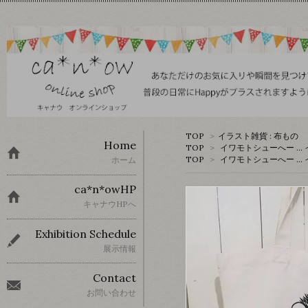
TOP
>
イラスト雑貨 : 布もの
Home
TOP
>
イワモトシューへー …
TOP
>
イワモトシューへー …
ホーム
ca*n*owHP
キャナウHPへ
Exhibition Schedule
展示情報
Contact
お問い合わせ