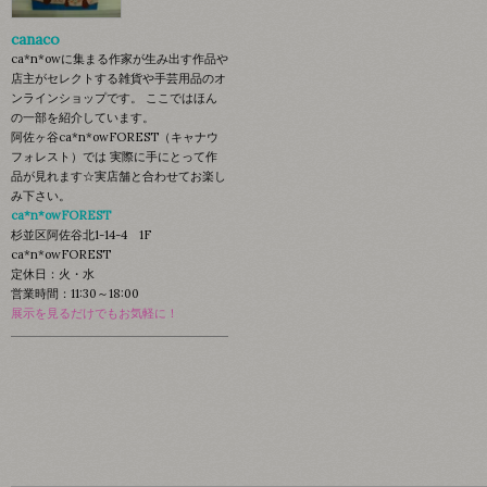
canaco
ca*n*owに集まる作家が生み出す作品や
店主がセレクトする雑貨や手芸用品のオ
ンラインショップです。 ここではほん
の一部を紹介しています。
阿佐ヶ谷ca*n*owFOREST（キャナウ
フォレスト）では 実際に手にとって作
品が見れます☆実店舗と合わせてお楽し
み下さい。
ca*n*owFOREST
杉並区阿佐谷北1-14-4 1F
ca*n*owFOREST
定休日：火・水
営業時間：11:30～18:00
展示を見るだけでもお気軽に！