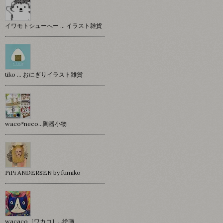
イワモトシューへー … イラスト雑貨
tiko … おにぎりイラスト雑貨
waco*neco...陶器小物
PiPi ANDERSEN by fumiko
wacaco［ワカコ］…絵画