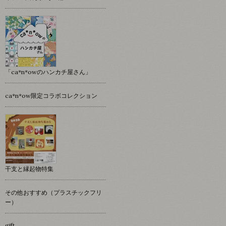
「ca*n*owのハンカチ屋さん」
ca*n*ow限定コラボコレクション
干支と縁起物特集
その他おすすめ（プラスチックフリ
ー）
gift