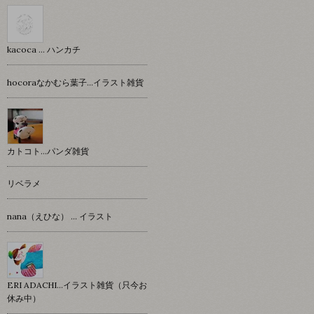
kacoca ... ハンカチ
hocoraなかむら葉子…イラスト雑貨
カトコト…パンダ雑貨
リベラメ
nana（えひな） … イラスト
ERI ADACHI...イラスト雑貨（只今お
休み中）