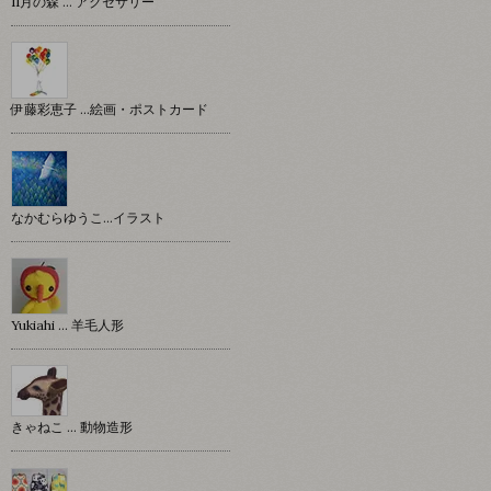
11月の森 … アクセサリー
伊藤彩恵子 …絵画・ポストカード
なかむらゆうこ…イラスト
Yukiahi … 羊毛人形
きゃねこ … 動物造形