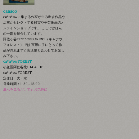
canaco
ca*n*owに集まる作家が生み出す作品や
店主がセレクトする雑貨や手芸用品のオ
ンラインショップです。 ここではほん
の一部を紹介しています。
阿佐ヶ谷ca*n*owFOREST（キャナウ
フォレスト）では 実際に手にとって作
品が見れます☆実店舗と合わせてお楽し
み下さい。
ca*n*owFOREST
杉並区阿佐谷北1-14-4 1F
ca*n*owFOREST
定休日：火・水
営業時間：11:30～18:00
展示を見るだけでもお気軽に！