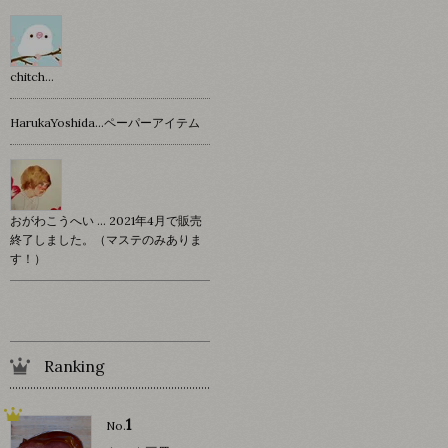
chitch…
HarukaYoshida…ペーパーアイテム
おがわこうへい … 2021年4月で販売
終了しました。（マステのみありま
す！）
Ranking
1
No.