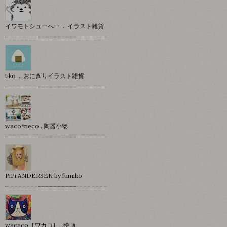
イワモトシューへー … イラスト雑貨
tiko … おにぎりイラスト雑貨
waco*neco...陶器小物
PiPi ANDERSEN by fumiko
wacaco［ワカコ］…絵画