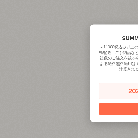
SUM
￥11000税込み以
島配送、ご予約品な
複数のご注文を後か
よる送料無料適用は
計算され
20