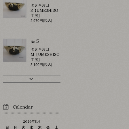
タヌキ片口
S【UMESHISO
工房】
2,970円(税込)
5
No.
タヌキ片口
M【UMESHISO
工房】
3,190円(税込)
Calendar
2026年8月
日
月
火
水
木
金
土