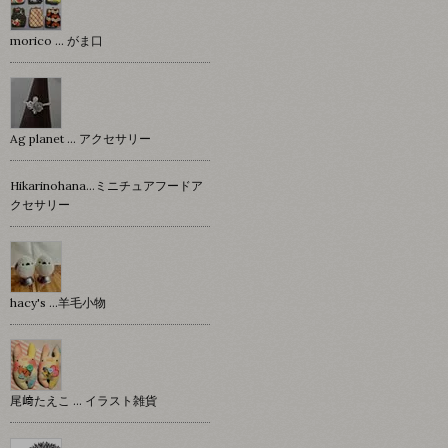
morico … がま口
Ag planet … アクセサリー
Hikarinohana…ミニチュアフードア
クセサリー
hacy's …羊毛小物
尾﨑たえこ … イラスト雑貨