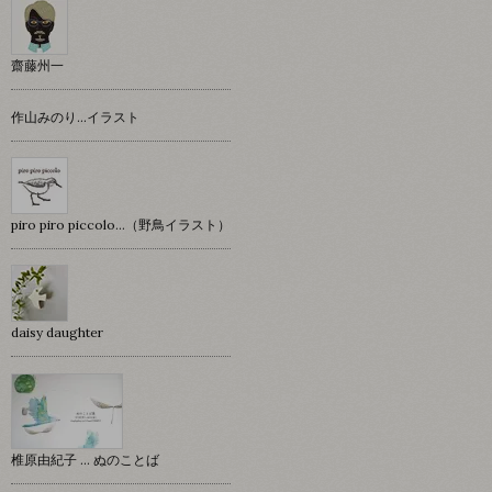
齋藤州一
作山みのり…イラスト
piro piro piccolo…（野鳥イラスト）
daisy daughter
椎原由紀子 ... ぬのことば