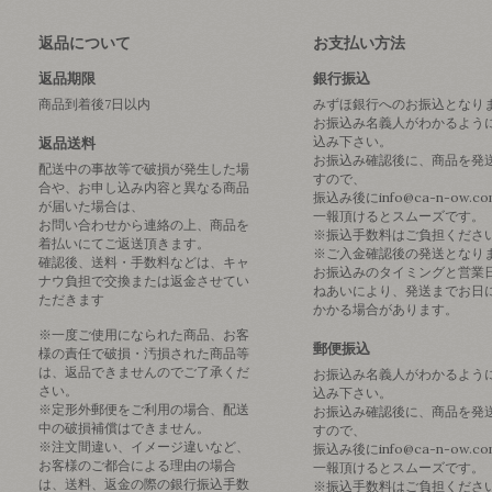
返品について
お支払い方法
返品期限
銀行振込
商品到着後7日以内
みずほ銀行へのお振込となり
お振込み名義人がわかるよう
込み下さい。
返品送料
お振込み確認後に、商品を発
配送中の事故等で破損が発生した場
すので、
合や、お申し込み内容と異なる商品
振込み後にinfo@ca-n-ow.c
が届いた場合は、
一報頂けるとスムーズです。
お問い合わせから連絡の上、商品を
※振込手数料はご負担くださ
着払いにてご返送頂きます。
※ご入金確認後の発送となり
確認後、送料・手数料などは、キャ
お振込みのタイミングと営業
ナウ負担で交換または返金させてい
ねあいにより、発送までお日
ただきます
かかる場合があります。
※一度ご使用になられた商品、お客
郵便振込
様の責任で破損・汚損された商品等
は、返品できませんのでご了承くだ
お振込み名義人がわかるよう
さい。
込み下さい。
※定形外郵便をご利用の場合、配送
お振込み確認後に、商品を発
中の破損補償はできません。
すので、
※注文間違い、イメージ違いなど、
振込み後にinfo@ca-n-ow.c
お客様のご都合による理由の場合
一報頂けるとスムーズです。
は、送料、返金の際の銀行振込手数
※振込手数料はご負担くださ