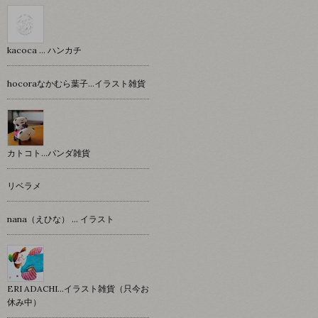
kacoca ... ハンカチ
hocoraなかむら葉子…イラスト雑貨
カトコト…パンダ雑貨
リベラメ
nana（えひな） … イラスト
ERI ADACHI...イラスト雑貨（只今お
休み中）