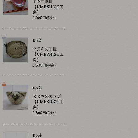
キツネ豆皿
【UMESHISO工
房】
2,090円(税込)
2
No.
タヌキの平皿
【UMESHISO工
房】
3,630円(税込)
3
No.
タヌキのカップ
【UMESHISO工
房】
2,860円(税込)
4
No.