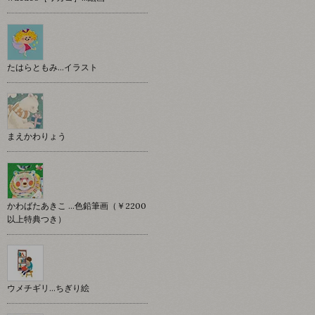
たはらともみ…イラスト
まえかわりょう
かわばたあきこ …色鉛筆画（￥2200
以上特典つき）
ウメチギリ…ちぎり絵