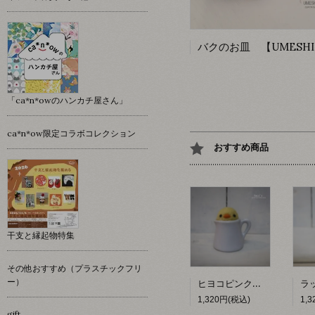
「ca*n*owのハンカチ屋さん」
ca*n*ow限定コラボコレクション
おすすめ商品
干支と縁起物特集
その他おすすめ（プラスチックフリ
ー）
ヒヨコピンクッション 【hacy's】
1,320円(税込)
1,
gift