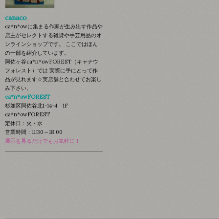
canaco
ca*n*owに集まる作家が生み出す作品や
店主がセレクトする雑貨や手芸用品のオ
ンラインショップです。 ここではほん
の一部を紹介しています。
阿佐ヶ谷ca*n*owFOREST（キャナウ
フォレスト）では 実際に手にとって作
品が見れます☆実店舗と合わせてお楽し
み下さい。
ca*n*owFOREST
杉並区阿佐谷北1-14-4 1F
ca*n*owFOREST
定休日：火・水
営業時間：11:30～18:00
展示を見るだけでもお気軽に！