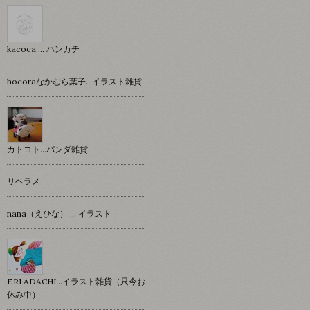
kacoca ... ハンカチ
hocoraなかむら葉子…イラスト雑貨
カトコト…パンダ雑貨
リベラメ
nana（えひな） … イラスト
ERI ADACHI...イラスト雑貨（只今お
休み中）