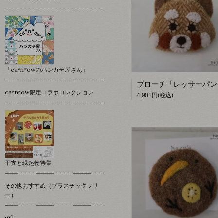
「ca*n*owのハンカチ屋さん」
ca*n*ow限定コラボコレクション
4,901円(税込)
干支と縁起物特集
その他おすすめ（プラスチックフリ
ー）
gift