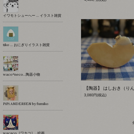
イワモトシューへー … イラスト雑貨
tiko … おにぎりイラスト雑貨
waco*neco...陶器小物
3,080円(税込)
PiPi ANDERSEN by fumiko
wacaco［ワカコ］…絵画