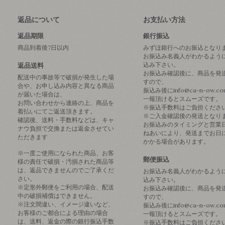
返品について
お支払い方法
返品期限
銀行振込
商品到着後7日以内
みずほ銀行へのお振込となり
お振込み名義人がわかるよう
込み下さい。
返品送料
お振込み確認後に、商品を発
配送中の事故等で破損が発生した場
すので、
合や、お申し込み内容と異なる商品
振込み後にinfo@ca-n-ow.c
が届いた場合は、
一報頂けるとスムーズです。
お問い合わせから連絡の上、商品を
※振込手数料はご負担くださ
着払いにてご返送頂きます。
※ご入金確認後の発送となり
確認後、送料・手数料などは、キャ
お振込みのタイミングと営業
ナウ負担で交換または返金させてい
ねあいにより、発送までお日
ただきます
かかる場合があります。
※一度ご使用になられた商品、お客
郵便振込
様の責任で破損・汚損された商品等
は、返品できませんのでご了承くだ
お振込み名義人がわかるよう
さい。
込み下さい。
※定形外郵便をご利用の場合、配送
お振込み確認後に、商品を発
中の破損補償はできません。
すので、
※注文間違い、イメージ違いなど、
振込み後にinfo@ca-n-ow.c
お客様のご都合による理由の場合
一報頂けるとスムーズです。
は、送料、返金の際の銀行振込手数
※振込手数料はご負担くださ