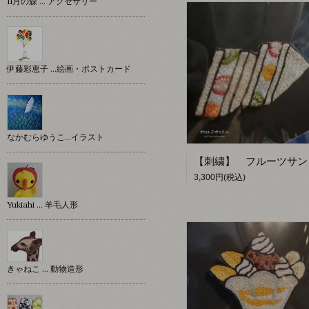
11月の森 … アクセサリー
伊藤彩恵子 …絵画・ポストカード
なかむらゆうこ…イラスト
3,300円(税込)
Yukiahi … 羊毛人形
きゃねこ … 動物造形