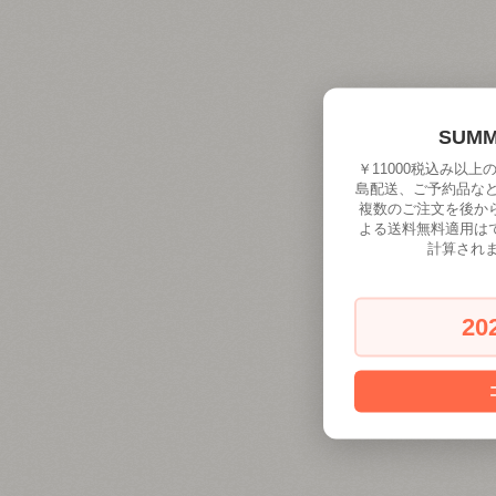
SUM
￥11000税込み以
島配送、ご予約品な
複数のご注文を後か
よる送料無料適用は
計算され
20