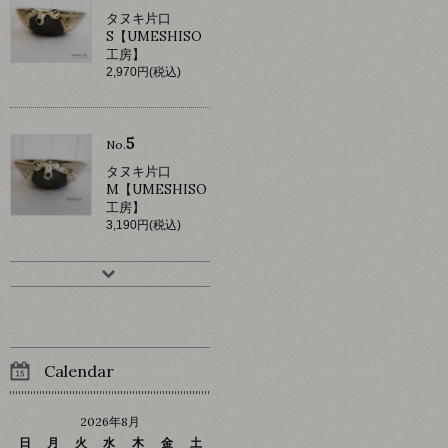
タヌキ片口
S【UMESHISO
工房】
2,970円(税込)
5
No.
タヌキ片口
M【UMESHISO
工房】
3,190円(税込)
Calendar
2026年8月
日
月
火
水
木
金
土