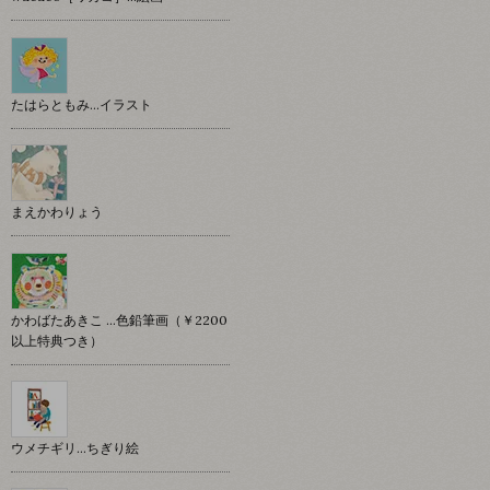
たはらともみ…イラスト
まえかわりょう
かわばたあきこ …色鉛筆画（￥2200
以上特典つき）
ウメチギリ…ちぎり絵