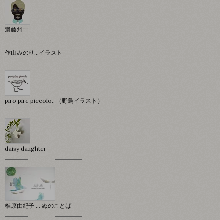
齋藤州一
作山みのり…イラスト
piro piro piccolo…（野鳥イラスト）
daisy daughter
椎原由紀子 ... ぬのことば