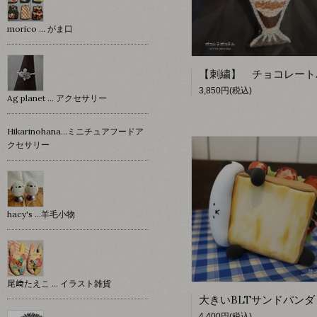
morico … がま口
3,850円(税込)
Ag planet … アクセサリー
Hikarinohana…ミニチュアフードア
クセサリー
hacy's …羊毛小物
尾﨑たえこ … イラスト雑貨
4,400円(税込)