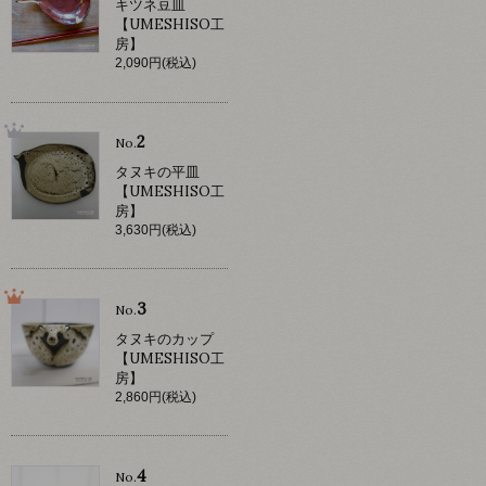
キツネ豆皿
【UMESHISO工
房】
2,090円(税込)
2
No.
タヌキの平皿
【UMESHISO工
房】
3,630円(税込)
3
No.
タヌキのカップ
【UMESHISO工
房】
2,860円(税込)
4
No.