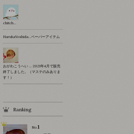
chitch…
HarukaYoshida…ペーパーアイテム
おがわこうへい … 2021年4月で販売
終了しました。（マステのみありま
す！）
Ranking
1
No.