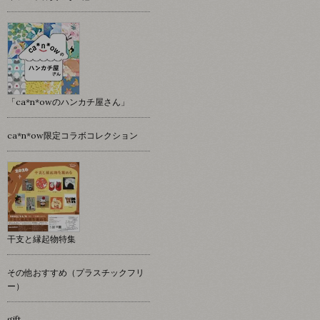
「ca*n*owのハンカチ屋さん」
ca*n*ow限定コラボコレクション
干支と縁起物特集
その他おすすめ（プラスチックフリ
ー）
gift