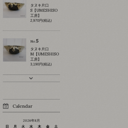
タヌキ片口
S【UMESHISO
工房】
2,970円(税込)
5
No.
タヌキ片口
M【UMESHISO
工房】
3,190円(税込)
Calendar
2026年8月
日
月
火
水
木
金
土