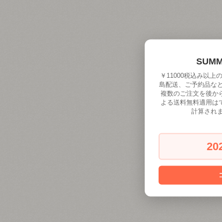
SUM
￥11000税込み以
島配送、ご予約品な
複数のご注文を後か
よる送料無料適用は
計算され
20