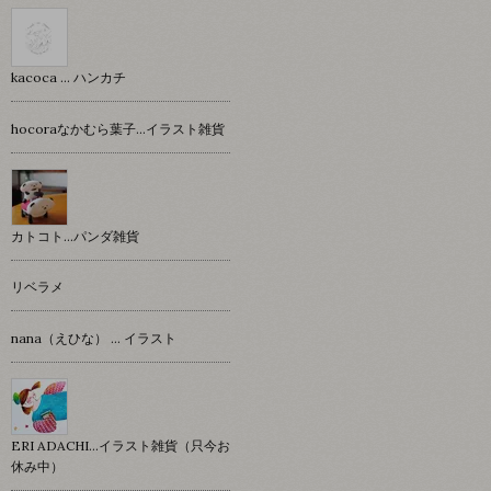
kacoca ... ハンカチ
hocoraなかむら葉子…イラスト雑貨
カトコト…パンダ雑貨
リベラメ
nana（えひな） … イラスト
ERI ADACHI...イラスト雑貨（只今お
休み中）