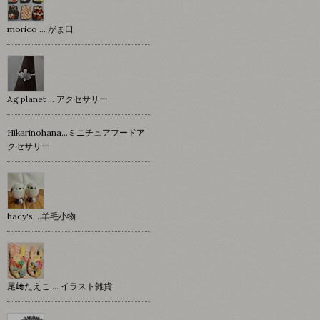
morico … がま口
Ag planet … アクセサリー
Hikarinohana…ミニチュアフードア
クセサリー
hacy's …羊毛小物
尾﨑たえこ … イラスト雑貨