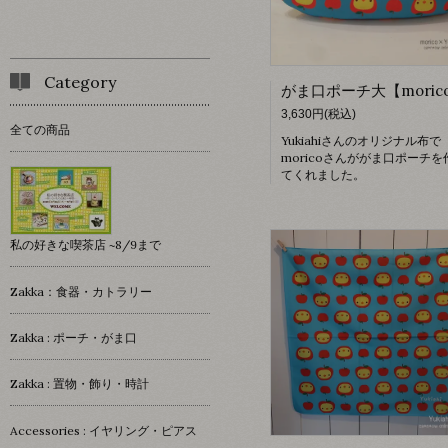
Category
3,630円(税込)
全ての商品
Yukiahiさんのオリジナル布で
moricoさんががま口ポーチを
てくれました。
私の好きな喫茶店 ~8/9まで
Zakka：食器・カトラリー
Zakka : ポーチ・がま口
Zakka : 置物・飾り・時計
Accessories : イヤリング・ピアス