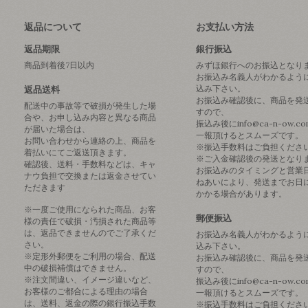
返品について
お支払い方法
返品期限
銀行振込
商品到着後7日以内
みずほ銀行へのお振込となり
お振込み名義人がわかるよう
込み下さい。
返品送料
お振込み確認後に、商品を発
配送中の事故等で破損が発生した場
すので、
合や、お申し込み内容と異なる商品
振込み後にinfo@ca-n-ow.c
が届いた場合は、
一報頂けるとスムーズです。
お問い合わせから連絡の上、商品を
※振込手数料はご負担くださ
着払いにてご返送頂きます。
※ご入金確認後の発送となり
確認後、送料・手数料などは、キャ
お振込みのタイミングと営業
ナウ負担で交換または返金させてい
ねあいにより、発送までお日
ただきます
かかる場合があります。
※一度ご使用になられた商品、お客
郵便振込
様の責任で破損・汚損された商品等
は、返品できませんのでご了承くだ
お振込み名義人がわかるよう
さい。
込み下さい。
※定形外郵便をご利用の場合、配送
お振込み確認後に、商品を発
中の破損補償はできません。
すので、
※注文間違い、イメージ違いなど、
振込み後にinfo@ca-n-ow.c
お客様のご都合による理由の場合
一報頂けるとスムーズです。
は、送料、返金の際の銀行振込手数
※振込手数料はご負担くださ