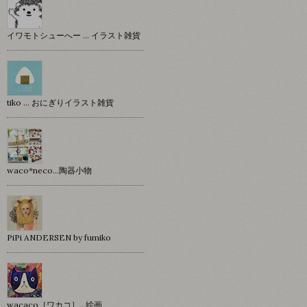
イワモトシューへー … イラスト雑貨
tiko … おにぎりイラスト雑貨
waco*neco...陶器小物
PiPi ANDERSEN by fumiko
wacaco［ワカコ］…絵画