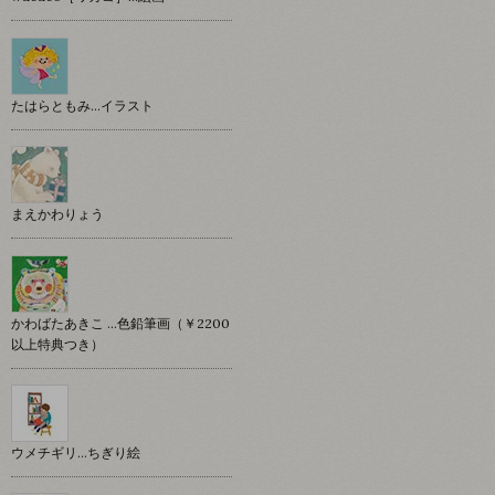
たはらともみ…イラスト
まえかわりょう
かわばたあきこ …色鉛筆画（￥2200
以上特典つき）
ウメチギリ…ちぎり絵