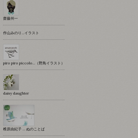
齋藤州一
作山みのり…イラスト
piro piro piccolo…（野鳥イラスト）
daisy daughter
椎原由紀子 ... ぬのことば