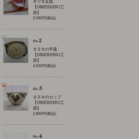
キツネ豆皿
【UMESHISO工
房】
2,090円(税込)
2
No.
タヌキの平皿
【UMESHISO工
房】
3,630円(税込)
3
No.
タヌキのカップ
【UMESHISO工
房】
2,860円(税込)
4
No.