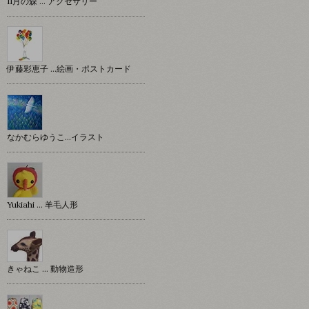
11月の森 … アクセサリー
伊藤彩恵子 …絵画・ポストカード
なかむらゆうこ…イラスト
Yukiahi … 羊毛人形
きゃねこ … 動物造形