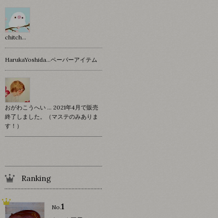
chitch…
HarukaYoshida…ペーパーアイテム
おがわこうへい … 2021年4月で販売
終了しました。（マステのみありま
す！）
Ranking
1
No.