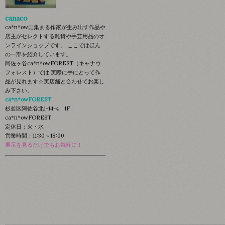
canaco
ca*n*owに集まる作家が生み出す作品や
店主がセレクトする雑貨や手芸用品のオ
ンラインショップです。 ここではほん
の一部を紹介しています。
阿佐ヶ谷ca*n*owFOREST（キャナウ
フォレスト）では 実際に手にとって作
品が見れます☆実店舗と合わせてお楽し
み下さい。
ca*n*owFOREST
杉並区阿佐谷北1-14-4 1F
ca*n*owFOREST
定休日：火・水
営業時間：11:30～18:00
展示を見るだけでもお気軽に！