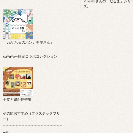
Yukiahiさんの「だるま」シリ
ズ。
「ca*n*owのハンカチ屋さん」
ca*n*ow限定コラボコレクション
干支と縁起物特集
その他おすすめ（プラスチックフリ
ー）
gift