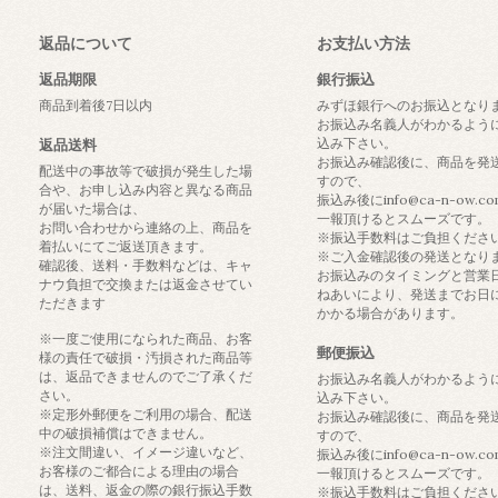
返品について
お支払い方法
返品期限
銀行振込
商品到着後7日以内
みずほ銀行へのお振込となり
お振込み名義人がわかるよう
込み下さい。
返品送料
お振込み確認後に、商品を発
配送中の事故等で破損が発生した場
すので、
合や、お申し込み内容と異なる商品
振込み後にinfo@ca-n-ow.c
が届いた場合は、
一報頂けるとスムーズです。
お問い合わせから連絡の上、商品を
※振込手数料はご負担くださ
着払いにてご返送頂きます。
※ご入金確認後の発送となり
確認後、送料・手数料などは、キャ
お振込みのタイミングと営業
ナウ負担で交換または返金させてい
ねあいにより、発送までお日
ただきます
かかる場合があります。
※一度ご使用になられた商品、お客
郵便振込
様の責任で破損・汚損された商品等
は、返品できませんのでご了承くだ
お振込み名義人がわかるよう
さい。
込み下さい。
※定形外郵便をご利用の場合、配送
お振込み確認後に、商品を発
中の破損補償はできません。
すので、
※注文間違い、イメージ違いなど、
振込み後にinfo@ca-n-ow.c
お客様のご都合による理由の場合
一報頂けるとスムーズです。
は、送料、返金の際の銀行振込手数
※振込手数料はご負担くださ