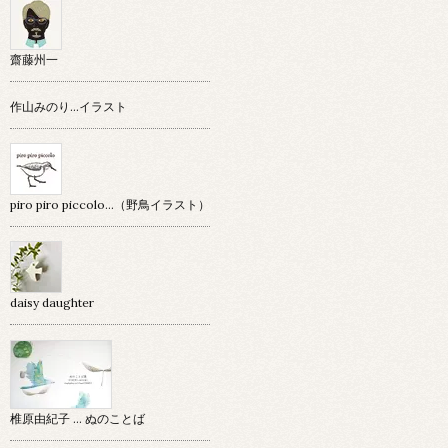
齋藤州一
作山みのり…イラスト
piro piro piccolo…（野鳥イラスト）
daisy daughter
椎原由紀子 ... ぬのことば