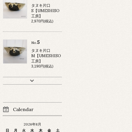
タヌキ片口
S【UMESHISO
工房】
2,970円(税込)
5
No.
タヌキ片口
M【UMESHISO
工房】
3,190円(税込)
Calendar
2026年8月
日
月
火
水
木
金
土