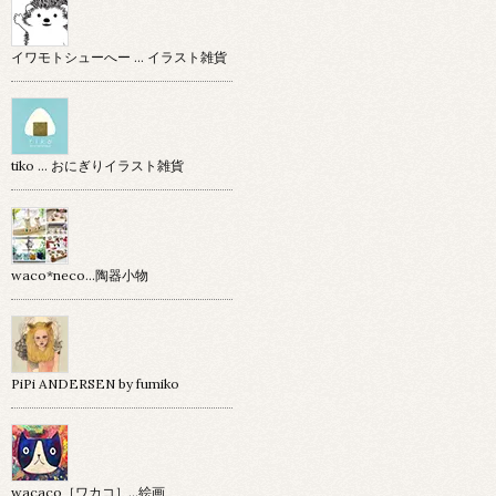
イワモトシューへー … イラスト雑貨
tiko … おにぎりイラスト雑貨
waco*neco...陶器小物
PiPi ANDERSEN by fumiko
wacaco［ワカコ］…絵画