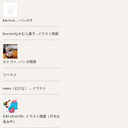
kacoca ... ハンカチ
hocoraなかむら葉子…イラスト雑貨
カトコト…パンダ雑貨
リベラメ
nana（えひな） … イラスト
ERI ADACHI...イラスト雑貨（只今お
休み中）