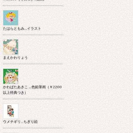
たはらともみ…イラスト
まえかわりょう
かわばたあきこ …色鉛筆画（￥2200
以上特典つき）
ウメチギリ…ちぎり絵