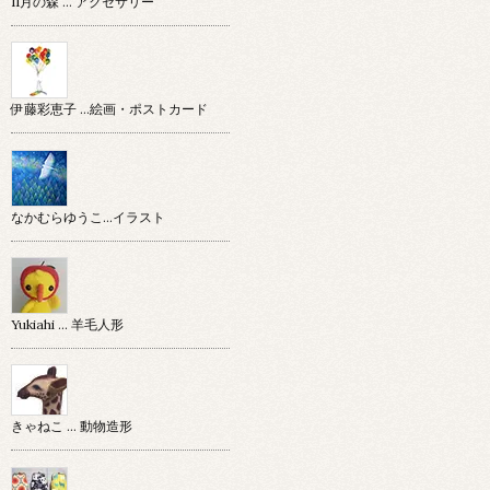
11月の森 … アクセサリー
伊藤彩恵子 …絵画・ポストカード
なかむらゆうこ…イラスト
Yukiahi … 羊毛人形
きゃねこ … 動物造形