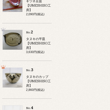
キツネ豆皿
【UMESHISO工
房】
2,090円(税込)
2
No.
タヌキの平皿
【UMESHISO工
房】
3,630円(税込)
3
No.
タヌキのカップ
【UMESHISO工
房】
2,860円(税込)
4
No.