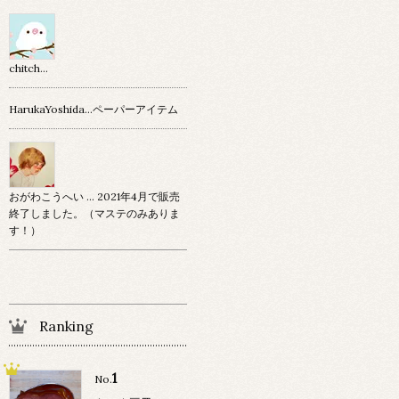
chitch…
HarukaYoshida…ペーパーアイテム
おがわこうへい … 2021年4月で販売
終了しました。（マステのみありま
す！）
Ranking
1
No.