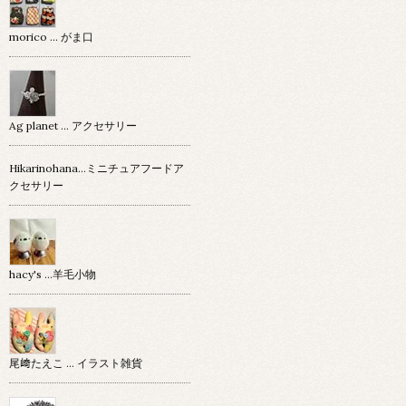
morico … がま口
Ag planet … アクセサリー
Hikarinohana…ミニチュアフードア
クセサリー
hacy's …羊毛小物
尾﨑たえこ … イラスト雑貨