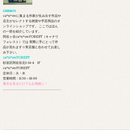
canaco
ca*n*owに集まる作家が生み出す作品や
店主がセレクトする雑貨や手芸用品のオ
ンラインショップです。 ここではほん
の一部を紹介しています。
阿佐ヶ谷ca*n*owFOREST（キャナウ
フォレスト）では 実際に手にとって作
品が見れます☆実店舗と合わせてお楽し
み下さい。
ca*n*owFOREST
杉並区阿佐谷北1-14-4 1F
ca*n*owFOREST
定休日：火・水
営業時間：11:30～18:00
展示を見るだけでもお気軽に！