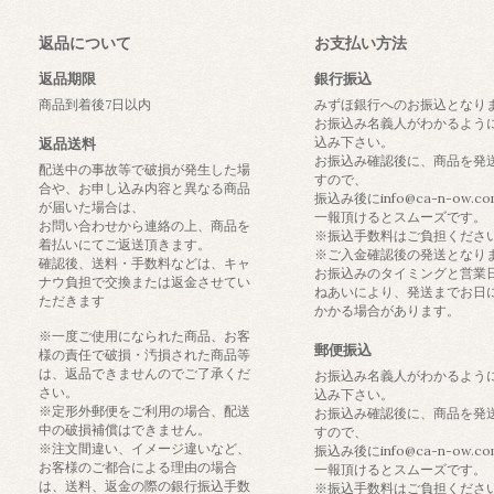
返品について
お支払い方法
返品期限
銀行振込
商品到着後7日以内
みずほ銀行へのお振込となり
お振込み名義人がわかるよう
込み下さい。
返品送料
お振込み確認後に、商品を発
配送中の事故等で破損が発生した場
すので、
合や、お申し込み内容と異なる商品
振込み後にinfo@ca-n-ow.c
が届いた場合は、
一報頂けるとスムーズです。
お問い合わせから連絡の上、商品を
※振込手数料はご負担くださ
着払いにてご返送頂きます。
※ご入金確認後の発送となり
確認後、送料・手数料などは、キャ
お振込みのタイミングと営業
ナウ負担で交換または返金させてい
ねあいにより、発送までお日
ただきます
かかる場合があります。
※一度ご使用になられた商品、お客
郵便振込
様の責任で破損・汚損された商品等
は、返品できませんのでご了承くだ
お振込み名義人がわかるよう
さい。
込み下さい。
※定形外郵便をご利用の場合、配送
お振込み確認後に、商品を発
中の破損補償はできません。
すので、
※注文間違い、イメージ違いなど、
振込み後にinfo@ca-n-ow.c
お客様のご都合による理由の場合
一報頂けるとスムーズです。
は、送料、返金の際の銀行振込手数
※振込手数料はご負担くださ