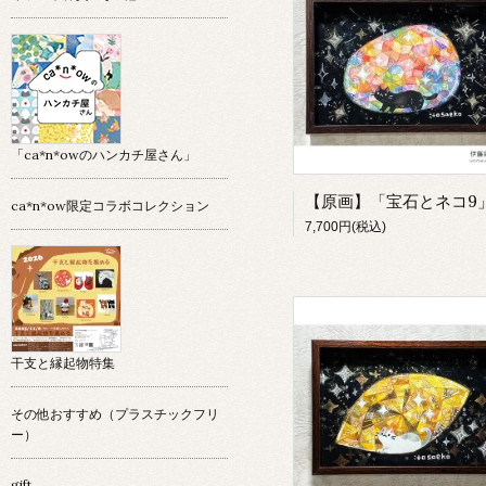
「ca*n*owのハンカチ屋さん」
ca*n*ow限定コラボコレクション
7,700円(税込)
干支と縁起物特集
その他おすすめ（プラスチックフリ
ー）
gift