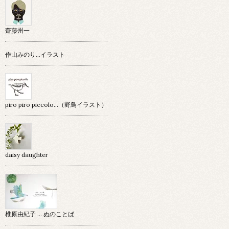
齋藤州一
作山みのり…イラスト
piro piro piccolo…（野鳥イラスト）
daisy daughter
椎原由紀子 ... ぬのことば