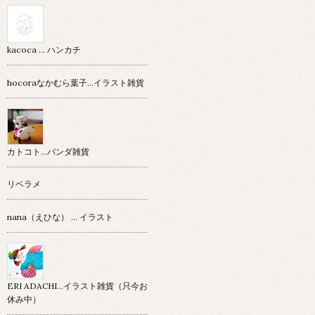
kacoca ... ハンカチ
hocoraなかむら葉子…イラスト雑貨
カトコト…パンダ雑貨
リベラメ
nana（えひな） … イラスト
ERI ADACHI...イラスト雑貨（只今お
休み中）