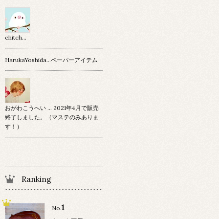
chitch…
HarukaYoshida…ペーパーアイテム
おがわこうへい … 2021年4月で販売
終了しました。（マステのみありま
す！）
Ranking
1
No.