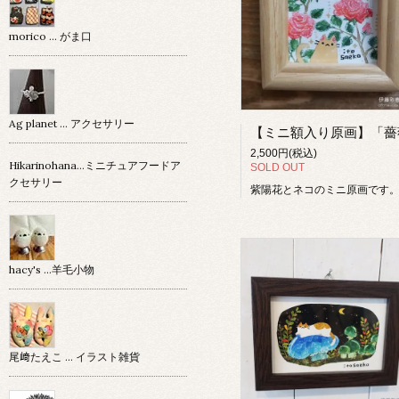
morico … がま口
Ag planet … アクセサリー
2,500円(税込)
Hikarinohana…ミニチュアフードア
SOLD OUT
クセサリー
紫陽花とネコのミニ原画です
hacy's …羊毛小物
尾﨑たえこ … イラスト雑貨