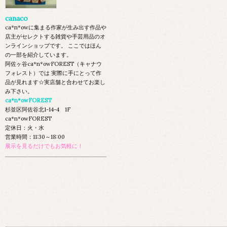
canaco
ca*n*owに集まる作家が生み出す作品や
店主がセレクトする雑貨や手芸用品のオ
ンラインショップです。 ここではほん
の一部を紹介しています。
阿佐ヶ谷ca*n*owFOREST（キャナウ
フォレスト）では 実際に手にとって作
品が見れます☆実店舗と合わせてお楽し
み下さい。
ca*n*owFOREST
杉並区阿佐谷北1-14-4 1F
ca*n*owFOREST
定休日：火・水
営業時間：11:30～18:00
展示を見るだけでもお気軽に！