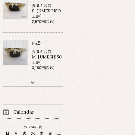
タヌキ片口
S【UMESHISO
工房】
2,970円(税込)
5
No.
タヌキ片口
M【UMESHISO
工房】
3,190円(税込)
Calendar
2026年8月
日
月
火
水
木
金
土