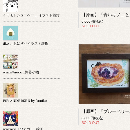
イワモトシューへー … イラスト雑貨
6,600円(税込)
SOLD OUT
tiko … おにぎりイラスト雑貨
waco*neco...陶器小物
PiPi ANDERSEN by fumiko
8,800円(税込)
SOLD OUT
wacaco［ワカコ］…絵画