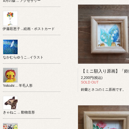
11月の森 … アクセサリー
伊藤彩恵子 …絵画・ポストカード
なかむらゆうこ…イラスト
2,200円(税込)
SOLD OUT
Yukiahi … 羊毛人形
鈴蘭とネコのミニ原画です。
きゃねこ … 動物造形