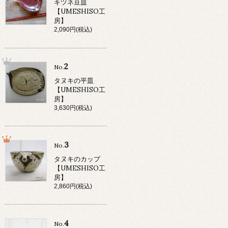
キツネ豆皿
【UMESHISO工
房】
2,090円(税込)
2
No.
タヌキの平皿
【UMESHISO工
房】
3,630円(税込)
3
No.
タヌキのカップ
【UMESHISO工
房】
2,860円(税込)
4
No.