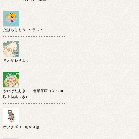
たはらともみ…イラスト
まえかわりょう
かわばたあきこ …色鉛筆画（￥2200
以上特典つき）
ウメチギリ…ちぎり絵