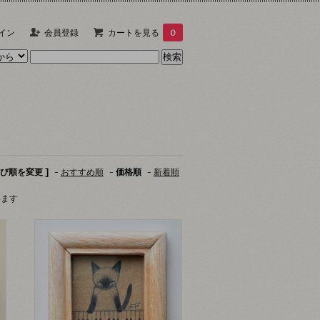
イン
会員登録
カートを見る
0
並び順を変更 ]
-
おすすめ順
-
価格順
-
新着順
います