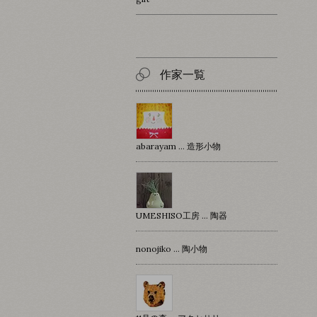
作家一覧
abarayam … 造形小物
UMESHISO工房 … 陶器
nonojiko ... 陶小物