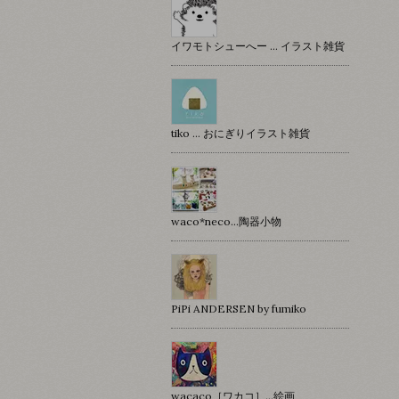
イワモトシューへー … イラスト雑貨
tiko … おにぎりイラスト雑貨
waco*neco...陶器小物
PiPi ANDERSEN by fumiko
wacaco［ワカコ］…絵画