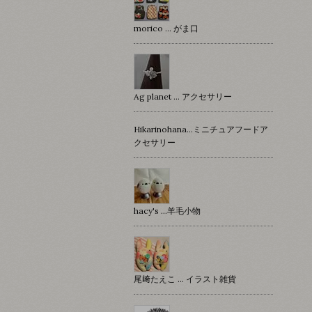
morico … がま口
Ag planet … アクセサリー
Hikarinohana…ミニチュアフードア
クセサリー
hacy's …羊毛小物
尾﨑たえこ … イラスト雑貨