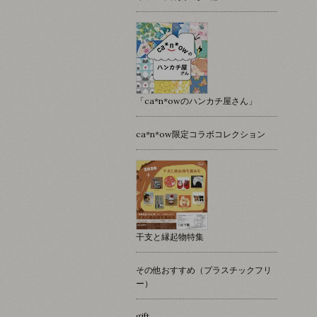
「ca*n*owのハンカチ屋さん」
ca*n*ow限定コラボコレクション
干支と縁起物特集
その他おすすめ（プラスチックフリ
ー）
gift