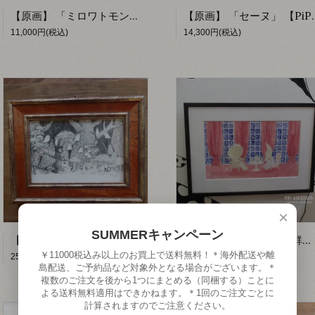
【原画】 「ミロワトモン」 【PiPi ANDERSEN by fumiko】
【原画】 「セーヌ」
11,000円(税込)
14,300円(税込)
×
SUMMERキャンペーン
【原画】 「ラッパとふわふわ 」 【PiPi ANDERSEN】
【原画】 「しし座流星群とクリームソーダ」 【PiPi ANDERSEN】
￥11000税込み以上のお買上で送料無料！＊海外配送や離
25,300円(税込)
44,000円(税込)
島配送、ご予約品など対象外となる場合がございます。＊
複数のご注文を後から1つにまとめる（同梱する）ことに
よる送料無料適用はできかねます。＊1回のご注文ごとに
計算されますのでご注意ください。