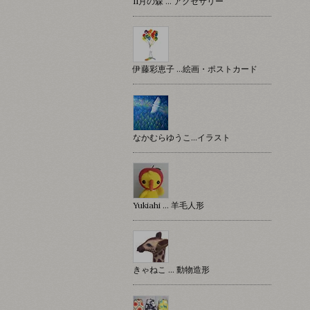
11月の森 … アクセサリー
伊藤彩恵子 …絵画・ポストカード
なかむらゆうこ…イラスト
Yukiahi … 羊毛人形
きゃねこ … 動物造形