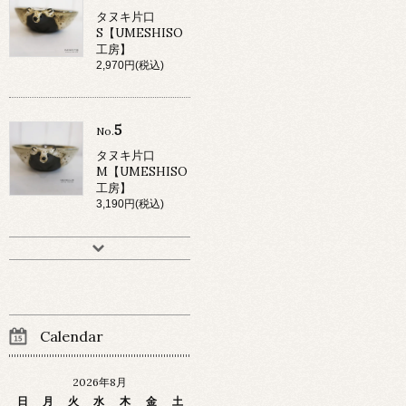
タヌキ片口
S【UMESHISO
工房】
2,970円(税込)
5
No.
タヌキ片口
M【UMESHISO
工房】
3,190円(税込)
Calendar
2026年8月
日
月
火
水
木
金
土