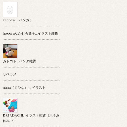
kacoca ... ハンカチ
hocoraなかむら葉子…イラスト雑貨
カトコト…パンダ雑貨
リベラメ
nana（えひな） … イラスト
ERI ADACHI...イラスト雑貨（只今お
休み中）