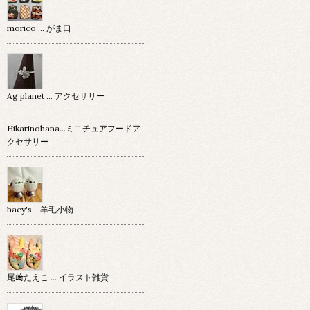
morico … がま口
Ag planet … アクセサリー
Hikarinohana…ミニチュアフードア
クセサリー
hacy's …羊毛小物
尾﨑たえこ … イラスト雑貨