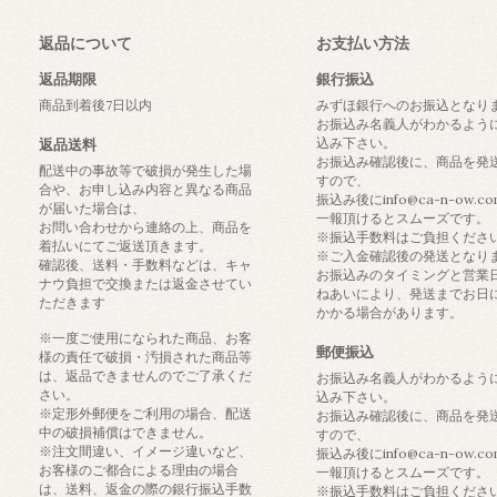
返品について
お支払い方法
返品期限
銀行振込
商品到着後7日以内
みずほ銀行へのお振込となり
お振込み名義人がわかるよう
込み下さい。
返品送料
お振込み確認後に、商品を発
配送中の事故等で破損が発生した場
すので、
合や、お申し込み内容と異なる商品
振込み後にinfo@ca-n-ow.c
が届いた場合は、
一報頂けるとスムーズです。
お問い合わせから連絡の上、商品を
※振込手数料はご負担くださ
着払いにてご返送頂きます。
※ご入金確認後の発送となり
確認後、送料・手数料などは、キャ
お振込みのタイミングと営業
ナウ負担で交換または返金させてい
ねあいにより、発送までお日
ただきます
かかる場合があります。
※一度ご使用になられた商品、お客
郵便振込
様の責任で破損・汚損された商品等
は、返品できませんのでご了承くだ
お振込み名義人がわかるよう
さい。
込み下さい。
※定形外郵便をご利用の場合、配送
お振込み確認後に、商品を発
中の破損補償はできません。
すので、
※注文間違い、イメージ違いなど、
振込み後にinfo@ca-n-ow.c
お客様のご都合による理由の場合
一報頂けるとスムーズです。
は、送料、返金の際の銀行振込手数
※振込手数料はご負担くださ