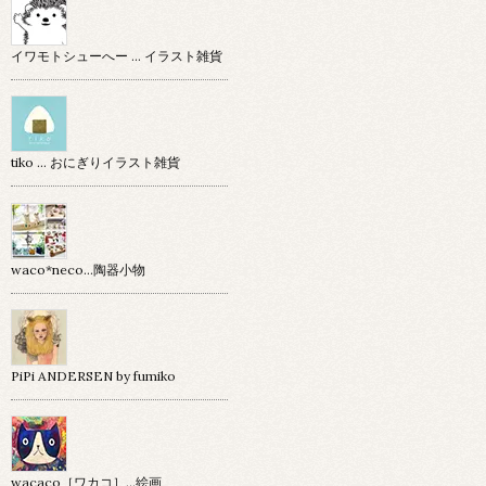
イワモトシューへー … イラスト雑貨
tiko … おにぎりイラスト雑貨
waco*neco...陶器小物
PiPi ANDERSEN by fumiko
wacaco［ワカコ］…絵画