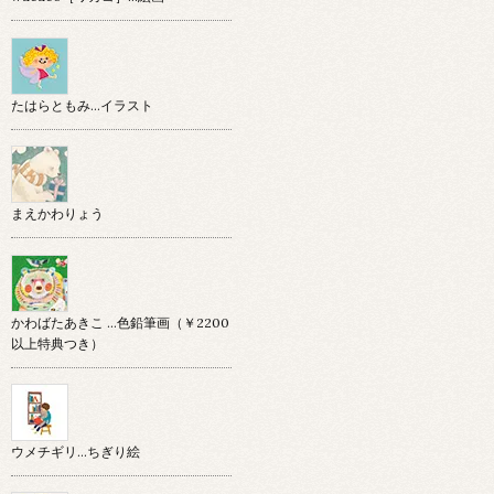
たはらともみ…イラスト
まえかわりょう
かわばたあきこ …色鉛筆画（￥2200
以上特典つき）
ウメチギリ…ちぎり絵