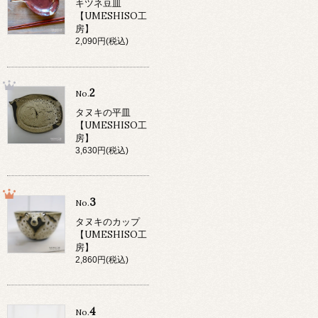
キツネ豆皿
【UMESHISO工
房】
2,090円(税込)
2
No.
タヌキの平皿
【UMESHISO工
房】
3,630円(税込)
3
No.
タヌキのカップ
【UMESHISO工
房】
2,860円(税込)
4
No.