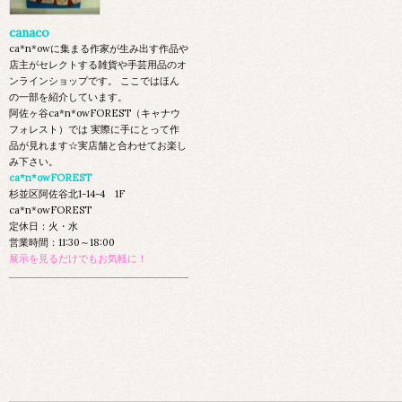
canaco
ca*n*owに集まる作家が生み出す作品や
店主がセレクトする雑貨や手芸用品のオ
ンラインショップです。 ここではほん
の一部を紹介しています。
阿佐ヶ谷ca*n*owFOREST（キャナウ
フォレスト）では 実際に手にとって作
品が見れます☆実店舗と合わせてお楽し
み下さい。
ca*n*owFOREST
杉並区阿佐谷北1-14-4 1F
ca*n*owFOREST
定休日：火・水
営業時間：11:30～18:00
展示を見るだけでもお気軽に！