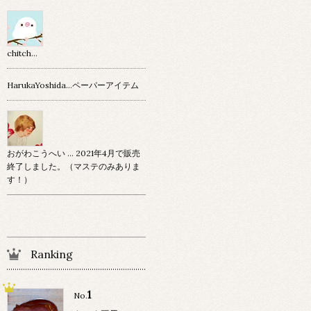
chitch…
HarukaYoshida…ペーパーアイテム
おがわこうへい … 2021年4月で販売
終了しました。（マステのみありま
す！）
Ranking
1
No.