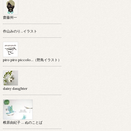
齋藤州一
作山みのり…イラスト
piro piro piccolo…（野鳥イラスト）
daisy daughter
椎原由紀子 ... ぬのことば