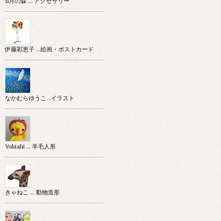
11月の森 … アクセサリー
伊藤彩恵子 …絵画・ポストカード
なかむらゆうこ…イラスト
Yukiahi … 羊毛人形
きゃねこ … 動物造形