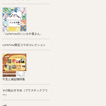
「ca*n*owのハンカチ屋さん」
ca*n*ow限定コラボコレクション
干支と縁起物特集
その他おすすめ（プラスチックフリ
ー）
gift