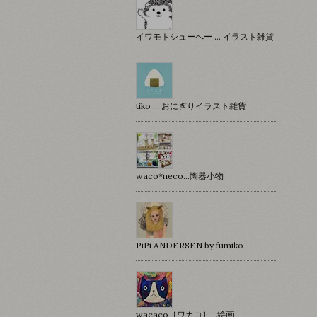
イワモトシューへー … イラスト雑貨
tiko … おにぎりイラスト雑貨
waco*neco...陶器小物
PiPi ANDERSEN by fumiko
wacaco［ワカコ］…絵画