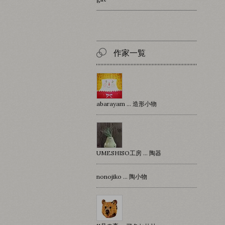
作家一覧
abarayam … 造形小物
UMESHISO工房 … 陶器
nonojiko ... 陶小物