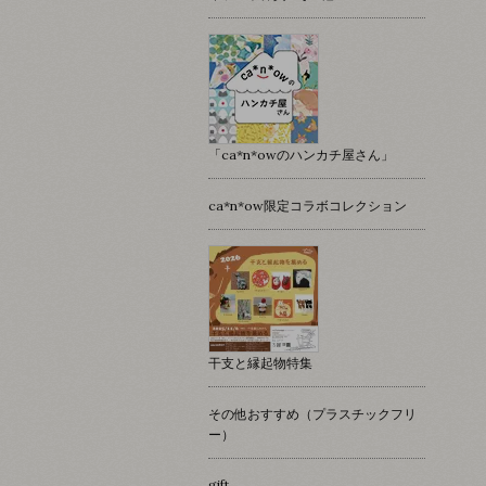
「ca*n*owのハンカチ屋さん」
ca*n*ow限定コラボコレクション
干支と縁起物特集
その他おすすめ（プラスチックフリ
ー）
gift