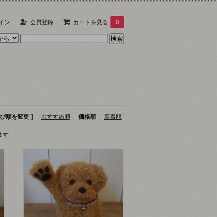
イン
会員登録
カートを見る
0
並び順を変更 ]
-
おすすめ順
-
価格順
-
新着順
います