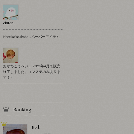
chitch…
HarukaYoshida…ペーパーアイテム
おがわこうへい … 2021年4月で販売
終了しました。（マステのみありま
す！）
Ranking
1
No.