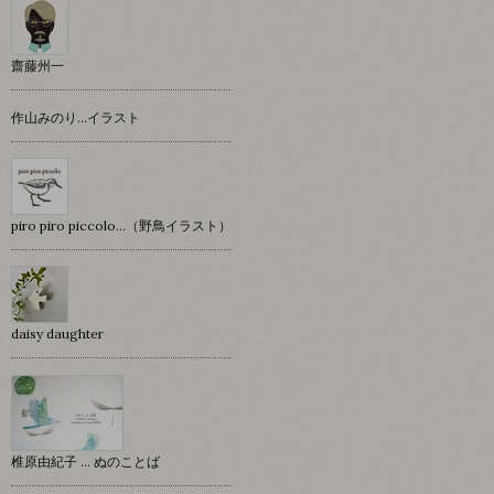
齋藤州一
作山みのり…イラスト
piro piro piccolo…（野鳥イラスト）
daisy daughter
椎原由紀子 ... ぬのことば