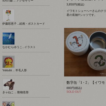
11月の森 … アクセサリー
3,850円(税込)
イワモトシューへーさんのク
君の長袖Tシャツです。
伊藤彩恵子 …絵画・ポストカード
なかむらゆうこ…イラスト
Yukiahi … 羊毛人形
880円(税込)
SOLD OUT
きゃねこ … 動物造形