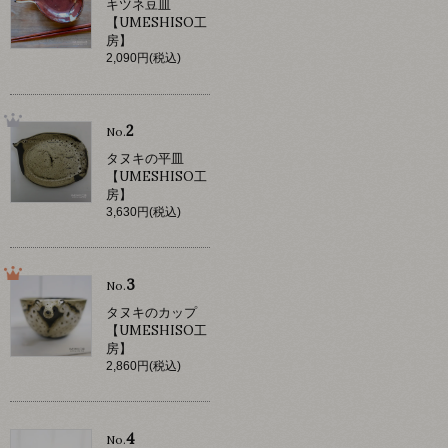
キツネ豆皿
【UMESHISO工
房】
2,090円(税込)
2
No.
タヌキの平皿
【UMESHISO工
房】
3,630円(税込)
3
No.
タヌキのカップ
【UMESHISO工
房】
2,860円(税込)
4
No.