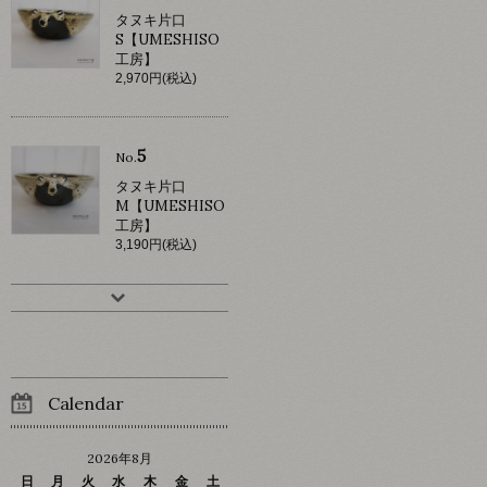
タヌキ片口
S【UMESHISO
工房】
2,970円(税込)
5
No.
タヌキ片口
M【UMESHISO
工房】
3,190円(税込)
Calendar
2026年8月
日
月
火
水
木
金
土