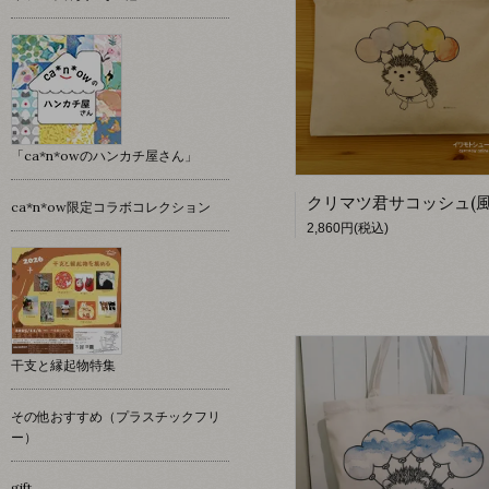
「ca*n*owのハンカチ屋さん」
ca*n*ow限定コラボコレクション
2,860円(税込)
干支と縁起物特集
その他おすすめ（プラスチックフリ
ー）
gift