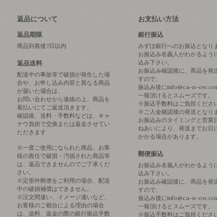
返品について
お支払い方法
返品期限
銀行振込
商品到着後7日以内
みずほ銀行へのお振込となり
お振込み名義人がわかるよう
込み下さい。
返品送料
お振込み確認後に、商品を発
配送中の事故等で破損が発生した場
すので、
合や、お申し込み内容と異なる商品
振込み後にinfo@ca-n-ow.c
が届いた場合は、
一報頂けるとスムーズです。
お問い合わせから連絡の上、商品を
※振込手数料はご負担くださ
着払いにてご返送頂きます。
※ご入金確認後の発送となり
確認後、送料・手数料などは、キャ
お振込みのタイミングと営業
ナウ負担で交換または返金させてい
ねあいにより、発送までお日
ただきます
かかる場合があります。
※一度ご使用になられた商品、お客
郵便振込
様の責任で破損・汚損された商品等
は、返品できませんのでご了承くだ
お振込み名義人がわかるよう
さい。
込み下さい。
※定形外郵便をご利用の場合、配送
お振込み確認後に、商品を発
中の破損補償はできません。
すので、
※注文間違い、イメージ違いなど、
振込み後にinfo@ca-n-ow.c
お客様のご都合による理由の場合
一報頂けるとスムーズです。
は、送料、返金の際の銀行振込手数
※振込手数料はご負担くださ