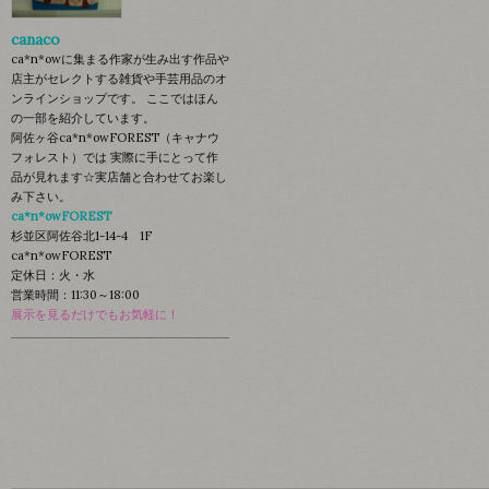
canaco
ca*n*owに集まる作家が生み出す作品や
店主がセレクトする雑貨や手芸用品のオ
ンラインショップです。 ここではほん
の一部を紹介しています。
阿佐ヶ谷ca*n*owFOREST（キャナウ
フォレスト）では 実際に手にとって作
品が見れます☆実店舗と合わせてお楽し
み下さい。
ca*n*owFOREST
杉並区阿佐谷北1-14-4 1F
ca*n*owFOREST
定休日：火・水
営業時間：11:30～18:00
展示を見るだけでもお気軽に！