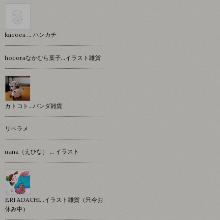
kacoca ... ハンカチ
hocoraなかむら葉子…イラスト雑貨
カトコト…パンダ雑貨
リベラメ
nana（えひな） … イラスト
ERI ADACHI...イラスト雑貨（只今お
休み中）