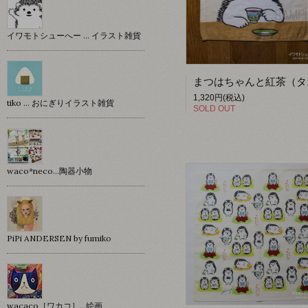
イワモトシューへー … イラスト雑貨
1,320円(税込)
tiko … おにぎりイラスト雑貨
SOLD OUT
waco*neco...陶器小物
PiPi ANDERSEN by fumiko
wacaco［ワカコ］…絵画