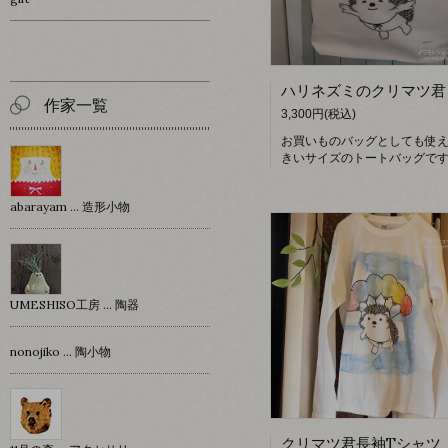
作家一覧
3,300円(税込)
お買いものバッグとしても使
きいサイズのトートバッグで
abarayam … 造形小物
UMESHISO工房 … 陶器
nonojiko ... 陶小物