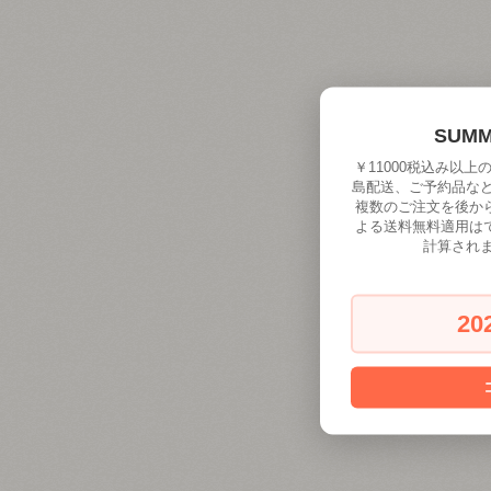
SUM
￥11000税込み以
島配送、ご予約品な
複数のご注文を後か
よる送料無料適用は
計算され
20