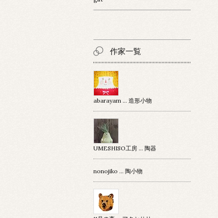
作家一覧
abarayam … 造形小物
UMESHISO工房 … 陶器
nonojiko ... 陶小物