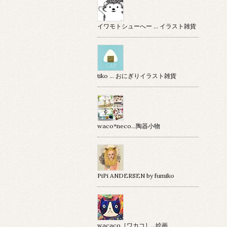
イワモトシューへー … イラスト雑貨
tiko … おにぎりイラスト雑貨
waco*neco...陶器小物
PiPi ANDERSEN by fumiko
wacaco［ワカコ］…絵画