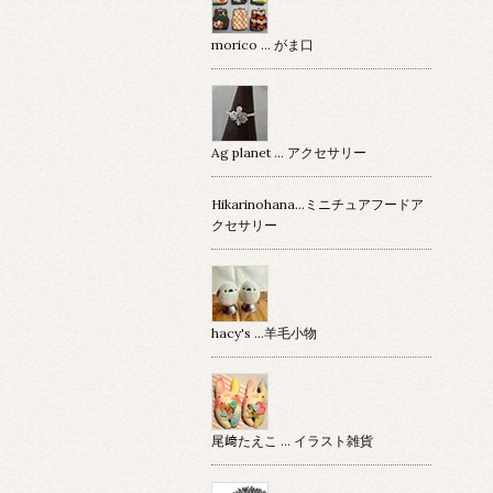
morico … がま口
Ag planet … アクセサリー
Hikarinohana…ミニチュアフードア
クセサリー
hacy's …羊毛小物
尾﨑たえこ … イラスト雑貨