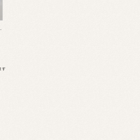
アス【ひろぽんぽ】
います