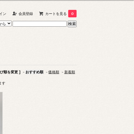
イン
会員登録
カートを見る
0
並び順を変更 ]
-
おすすめ順
-
価格順
-
新着順
います