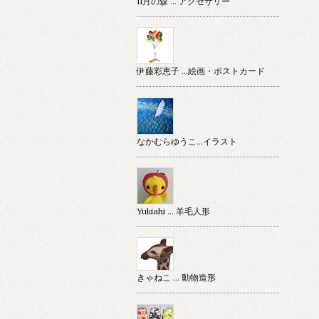
11月の森 … アクセサリー
伊藤彩恵子 …絵画・ポストカード
なかむらゆうこ…イラスト
Yukiahi … 羊毛人形
きゃねこ … 動物造形