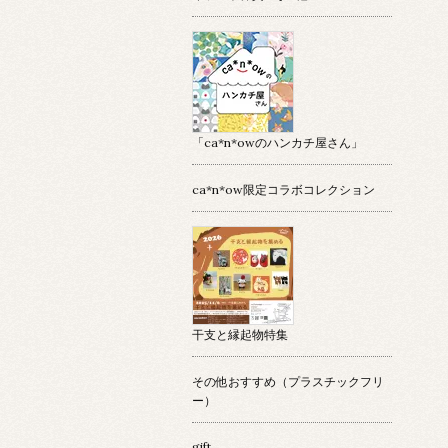
「ca*n*owのハンカチ屋さん」
ca*n*ow限定コラボコレクション
干支と縁起物特集
その他おすすめ（プラスチックフリ
ー）
gift