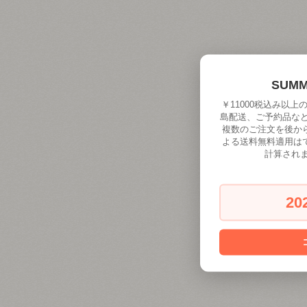
SUM
￥11000税込み以
島配送、ご予約品な
複数のご注文を後か
よる送料無料適用は
計算され
20