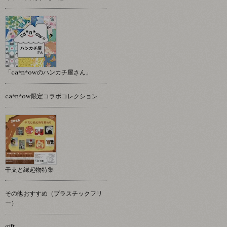
「ca*n*owのハンカチ屋さん」
ca*n*ow限定コラボコレクション
干支と縁起物特集
その他おすすめ（プラスチックフリ
ー）
gift