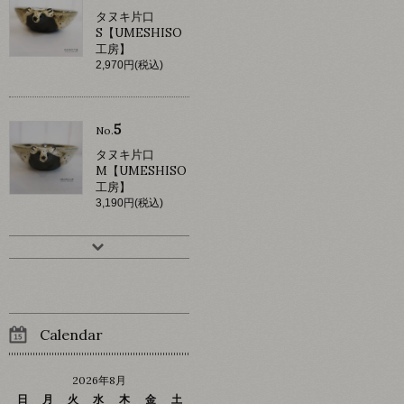
タヌキ片口
S【UMESHISO
工房】
2,970円(税込)
5
No.
タヌキ片口
M【UMESHISO
工房】
3,190円(税込)
Calendar
2026年8月
日
月
火
水
木
金
土