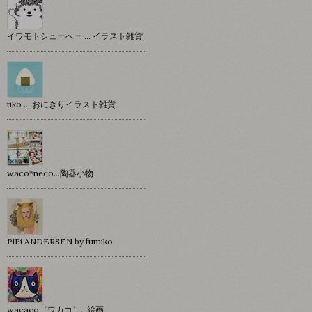
イワモトシューへー … イラスト雑貨
tiko … おにぎりイラスト雑貨
waco*neco...陶器小物
PiPi ANDERSEN by fumiko
wacaco［ワカコ］…絵画