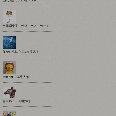
11月の森 … アクセサリー
伊藤彩恵子 …絵画・ポストカード
なかむらゆうこ…イラスト
Yukiahi … 羊毛人形
きゃねこ … 動物造形