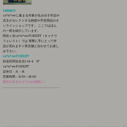
canaco
ca*n*owに集まる作家が生み出す作品や
店主がセレクトする雑貨や手芸用品のオ
ンラインショップです。 ここではほん
の一部を紹介しています。
阿佐ヶ谷ca*n*owFOREST（キャナウ
フォレスト）では 実際に手にとって作
品が見れます☆実店舗と合わせてお楽し
み下さい。
ca*n*owFOREST
杉並区阿佐谷北1-14-4 1F
ca*n*owFOREST
定休日：火・水
営業時間：11:30～18:00
展示を見るだけでもお気軽に！