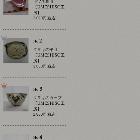
キツネ豆皿
【UMESHISO工
房】
2,090円(税込)
2
No.
タヌキの平皿
【UMESHISO工
房】
3,630円(税込)
3
No.
タヌキのカップ
【UMESHISO工
房】
2,860円(税込)
4
No.