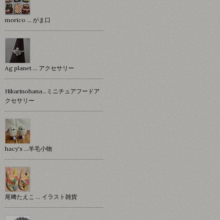
morico … がま口
Ag planet … アクセサリー
Hikarinohana…ミニチュアフードア
クセサリー
hacy's …羊毛小物
尾﨑たえこ … イラスト雑貨