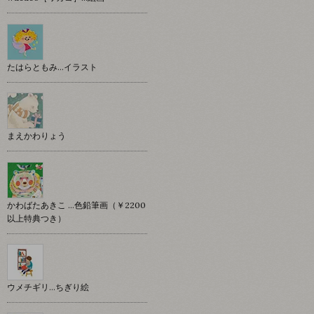
たはらともみ…イラスト
まえかわりょう
かわばたあきこ …色鉛筆画（￥2200
以上特典つき）
ウメチギリ…ちぎり絵