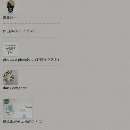
齋藤州一
作山みのり…イラスト
piro piro piccolo…（野鳥イラスト）
daisy daughter
椎原由紀子 ... ぬのことば