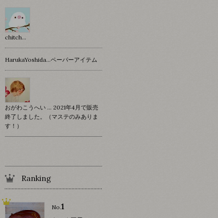
chitch…
HarukaYoshida…ペーパーアイテム
おがわこうへい … 2021年4月で販売
終了しました。（マステのみありま
す！）
Ranking
1
No.