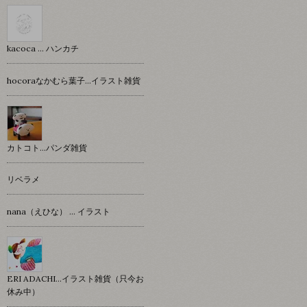
kacoca ... ハンカチ
hocoraなかむら葉子…イラスト雑貨
カトコト…パンダ雑貨
リベラメ
nana（えひな） … イラスト
ERI ADACHI...イラスト雑貨（只今お
休み中）