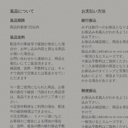
返品について
お支払い方法
返品期限
銀行振込
商品到着後7日以内
みずほ銀行へのお振込となり
お振込み名義人がわかるよう
込み下さい。
返品送料
お振込み確認後に、商品を発
配送中の事故等で破損が発生した場
すので、
合や、お申し込み内容と異なる商品
振込み後にinfo@ca-n-ow.c
が届いた場合は、
一報頂けるとスムーズです。
お問い合わせから連絡の上、商品を
※振込手数料はご負担くださ
着払いにてご返送頂きます。
※ご入金確認後の発送となり
確認後、送料・手数料などは、キャ
お振込みのタイミングと営業
ナウ負担で交換または返金させてい
ねあいにより、発送までお日
ただきます
かかる場合があります。
※一度ご使用になられた商品、お客
郵便振込
様の責任で破損・汚損された商品等
は、返品できませんのでご了承くだ
お振込み名義人がわかるよう
さい。
込み下さい。
※定形外郵便をご利用の場合、配送
お振込み確認後に、商品を発
中の破損補償はできません。
すので、
※注文間違い、イメージ違いなど、
振込み後にinfo@ca-n-ow.c
お客様のご都合による理由の場合
一報頂けるとスムーズです。
は、送料、返金の際の銀行振込手数
※振込手数料はご負担くださ