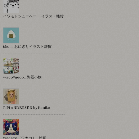
イワモトシューへー … イラスト雑貨
tiko … おにぎりイラスト雑貨
waco*neco...陶器小物
PiPi ANDERSEN by fumiko
wacaco［ワカコ］…絵画