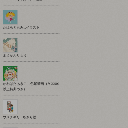
たはらともみ…イラスト
まえかわりょう
かわばたあきこ …色鉛筆画（￥2200
以上特典つき）
ウメチギリ…ちぎり絵