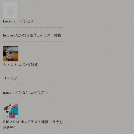
kacoca ... ハンカチ
hocoraなかむら葉子…イラスト雑貨
カトコト…パンダ雑貨
リベラメ
nana（えひな） … イラスト
ERI ADACHI...イラスト雑貨（只今お
休み中）