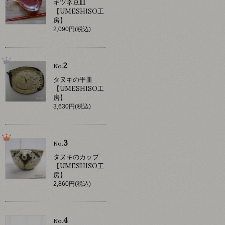
キツネ豆皿
【UMESHISO工
房】
2,090円(税込)
2
No.
タヌキの平皿
【UMESHISO工
房】
3,630円(税込)
3
No.
タヌキのカップ
【UMESHISO工
房】
2,860円(税込)
4
No.