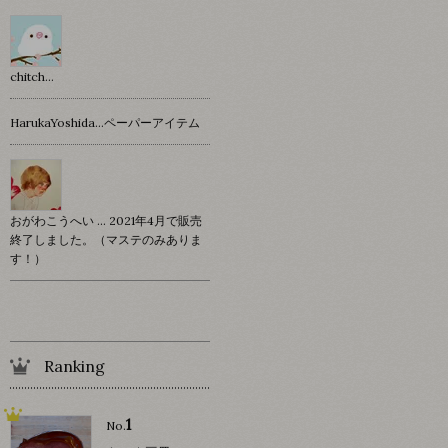
chitch…
HarukaYoshida…ペーパーアイテム
おがわこうへい … 2021年4月で販売
終了しました。（マステのみありま
す！）
Ranking
1
No.