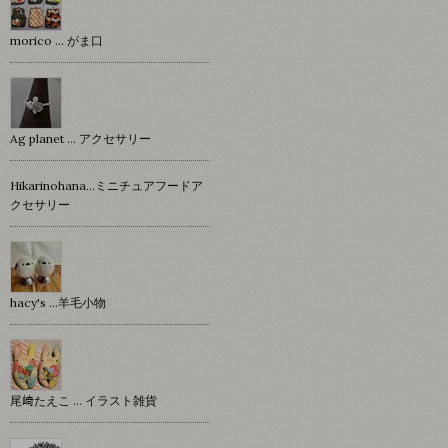
morico … がま口
Ag planet … アクセサリー
Hikarinohana…ミニチュアフードア
クセサリー
hacy's …羊毛小物
尾﨑たえこ … イラスト雑貨