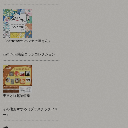
「ca*n*owのハンカチ屋さん」
ca*n*ow限定コラボコレクション
干支と縁起物特集
その他おすすめ（プラスチックフリ
ー）
gift