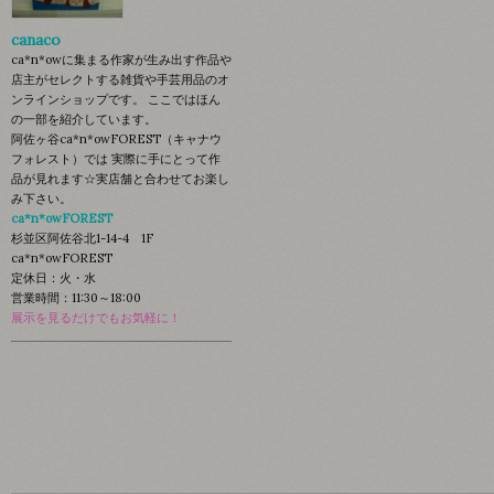
canaco
ca*n*owに集まる作家が生み出す作品や
店主がセレクトする雑貨や手芸用品のオ
ンラインショップです。 ここではほん
の一部を紹介しています。
阿佐ヶ谷ca*n*owFOREST（キャナウ
フォレスト）では 実際に手にとって作
品が見れます☆実店舗と合わせてお楽し
み下さい。
ca*n*owFOREST
杉並区阿佐谷北1-14-4 1F
ca*n*owFOREST
定休日：火・水
営業時間：11:30～18:00
展示を見るだけでもお気軽に！