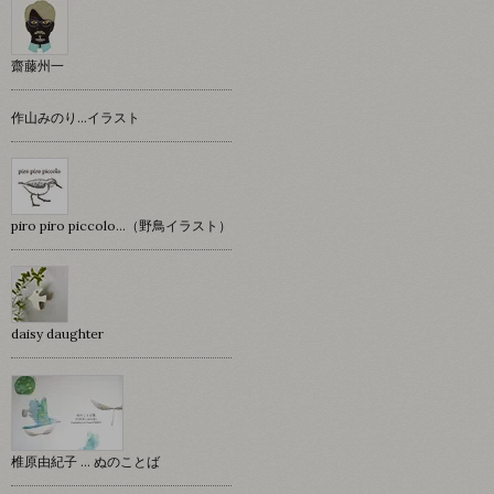
齋藤州一
作山みのり…イラスト
piro piro piccolo…（野鳥イラスト）
daisy daughter
椎原由紀子 ... ぬのことば