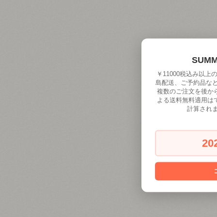
SUM
￥11000税込み以
島配送、ご予約品な
複数のご注文を後か
よる送料無料適用は
計算され
20