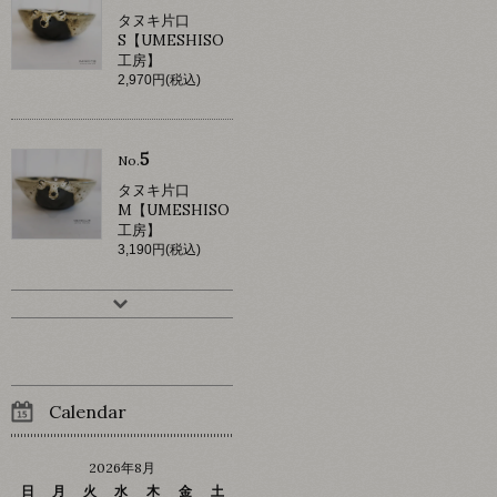
タヌキ片口
S【UMESHISO
工房】
2,970円(税込)
5
No.
タヌキ片口
M【UMESHISO
工房】
3,190円(税込)
Calendar
2026年8月
日
月
火
水
木
金
土