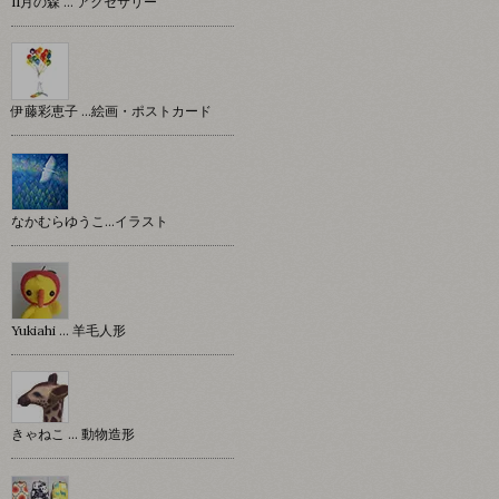
11月の森 … アクセサリー
伊藤彩恵子 …絵画・ポストカード
なかむらゆうこ…イラスト
Yukiahi … 羊毛人形
きゃねこ … 動物造形