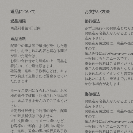
返品について
お支払い方法
返品期限
銀行振込
商品到着後7日以内
みずほ銀行へのお振込となり
お振込み名義人がわかるよう
込み下さい。
返品送料
お振込み確認後に、商品を発
配送中の事故等で破損が発生した場
すので、
合や、お申し込み内容と異なる商品
振込み後にinfo@ca-n-ow.c
が届いた場合は、
一報頂けるとスムーズです。
お問い合わせから連絡の上、商品を
※振込手数料はご負担くださ
着払いにてご返送頂きます。
※ご入金確認後の発送となり
確認後、送料・手数料などは、キャ
お振込みのタイミングと営業
ナウ負担で交換または返金させてい
ねあいにより、発送までお日
ただきます
かかる場合があります。
※一度ご使用になられた商品、お客
郵便振込
様の責任で破損・汚損された商品等
は、返品できませんのでご了承くだ
お振込み名義人がわかるよう
さい。
込み下さい。
※定形外郵便をご利用の場合、配送
お振込み確認後に、商品を発
中の破損補償はできません。
すので、
※注文間違い、イメージ違いなど、
振込み後にinfo@ca-n-ow.c
お客様のご都合による理由の場合
一報頂けるとスムーズです。
は、送料、返金の際の銀行振込手数
※振込手数料はご負担くださ