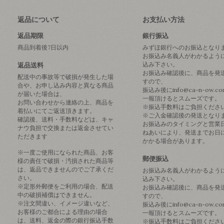
返品について
お支払い方法
返品期限
銀行振込
商品到着後7日以内
みずほ銀行へのお振込となり
お振込み名義人がわかるよう
込み下さい。
返品送料
お振込み確認後に、商品を発
配送中の事故等で破損が発生した場
すので、
合や、お申し込み内容と異なる商品
振込み後にinfo@ca-n-ow.c
が届いた場合は、
一報頂けるとスムーズです。
お問い合わせから連絡の上、商品を
※振込手数料はご負担くださ
着払いにてご返送頂きます。
※ご入金確認後の発送となり
確認後、送料・手数料などは、キャ
お振込みのタイミングと営業
ナウ負担で交換または返金させてい
ねあいにより、発送までお日
ただきます
かかる場合があります。
※一度ご使用になられた商品、お客
郵便振込
様の責任で破損・汚損された商品等
は、返品できませんのでご了承くだ
お振込み名義人がわかるよう
さい。
込み下さい。
※定形外郵便をご利用の場合、配送
お振込み確認後に、商品を発
中の破損補償はできません。
すので、
※注文間違い、イメージ違いなど、
振込み後にinfo@ca-n-ow.c
お客様のご都合による理由の場合
一報頂けるとスムーズです。
は、送料、返金の際の銀行振込手数
※振込手数料はご負担くださ