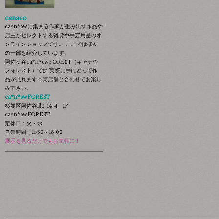
canaco
ca*n*owに集まる作家が生み出す作品や
店主がセレクトする雑貨や手芸用品のオ
ンラインショップです。 ここではほん
の一部を紹介しています。
阿佐ヶ谷ca*n*owFOREST（キャナウ
フォレスト）では 実際に手にとって作
品が見れます☆実店舗と合わせてお楽し
み下さい。
ca*n*owFOREST
杉並区阿佐谷北1-14-4 1F
ca*n*owFOREST
定休日：火・水
営業時間：11:30～18:00
展示を見るだけでもお気軽に！