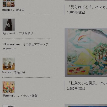
morico … がま口
1,980円(税込)
Ag planet … アクセサリー
Hikarinohana…ミニチュアフードア
クセサリー
hacy's …羊毛小物
1,980円(税込)
尾﨑たえこ … イラスト雑貨