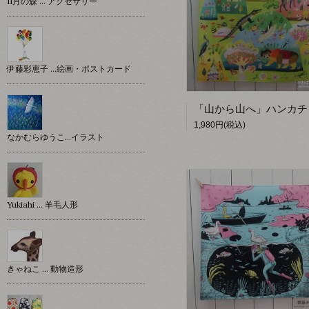
11月の森 … アクセサリー
伊藤彩恵子 …絵画・ポストカード
1,980円(税込)
なかむらゆうこ…イラスト
Yukiahi … 羊毛人形
きゃねこ … 動物造形