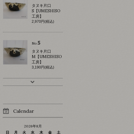
タヌキ片口
S【UMESHISO
工房】
2,970円(税込)
5
No.
タヌキ片口
M【UMESHISO
工房】
3,190円(税込)
Calendar
2026年8月
日
月
火
水
木
金
土