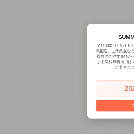
SUM
￥11000税込み以
島配送、ご予約品な
複数のご注文を後か
よる送料無料適用は
計算され
20