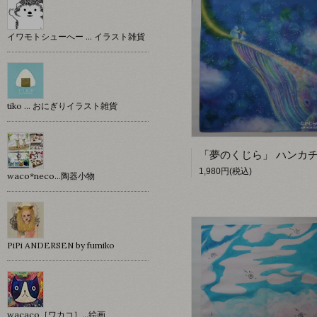
イワモトシューへー … イラスト雑貨
tiko … おにぎりイラスト雑貨
1,980円(税込)
waco*neco...陶器小物
PiPi ANDERSEN by fumiko
wacaco［ワカコ］…絵画