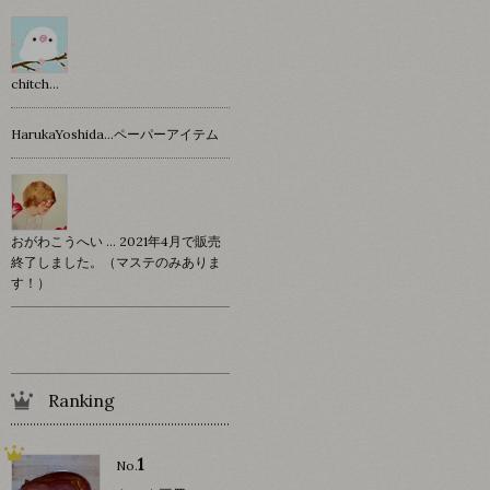
chitch…
HarukaYoshida…ペーパーアイテム
おがわこうへい … 2021年4月で販売
終了しました。（マステのみありま
す！）
Ranking
1
No.