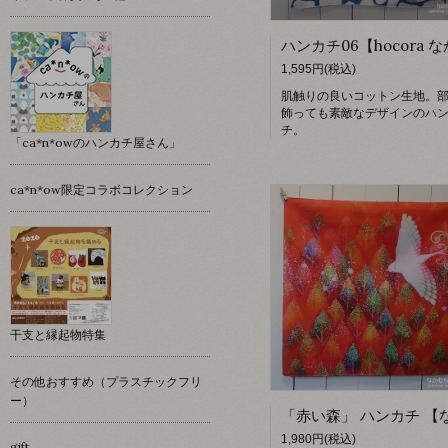
1,595円(税込)
肌触りの良いコットン生地。
飾っても素敵なデザインのハ
チ。
「ca*n*owのハンカチ屋さん」
ca*n*ow限定コラボコレクション
干支と縁起物特集
その他おすすめ（プラスチックフリ
ー）
1,980円(税込)
gift