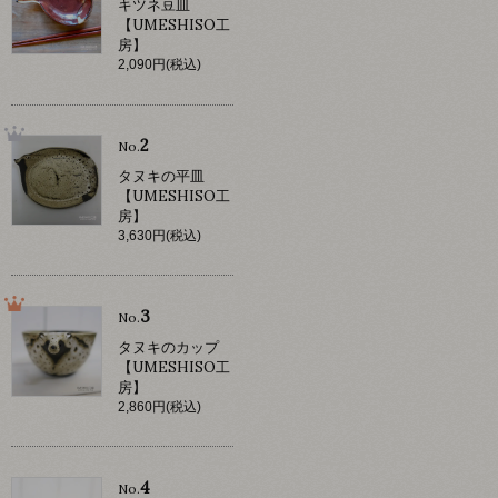
キツネ豆皿
【UMESHISO工
房】
2,090円(税込)
2
No.
タヌキの平皿
【UMESHISO工
房】
3,630円(税込)
3
No.
タヌキのカップ
【UMESHISO工
房】
2,860円(税込)
4
No.