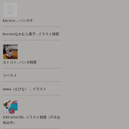
kacoca ... ハンカチ
hocoraなかむら葉子…イラスト雑貨
カトコト…パンダ雑貨
リベラメ
nana（えひな） … イラスト
ERI ADACHI...イラスト雑貨（只今お
休み中）