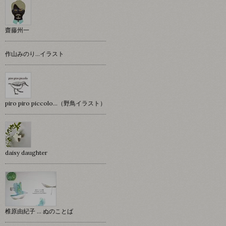
齋藤州一
作山みのり…イラスト
piro piro piccolo…（野鳥イラスト）
daisy daughter
椎原由紀子 ... ぬのことば