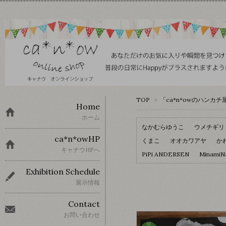
TOP
>
「ca*n*owのハンカチ
Home
ホーム
なかむらゆうこ
ウメチギリ
ca*n*owHP
くまこ
オオカワアヤ
か
キャナウHPへ
PiPi ANDERSEN
MinamiN
Exhibition Schedule
展示情報
Contact
お問い合わせ