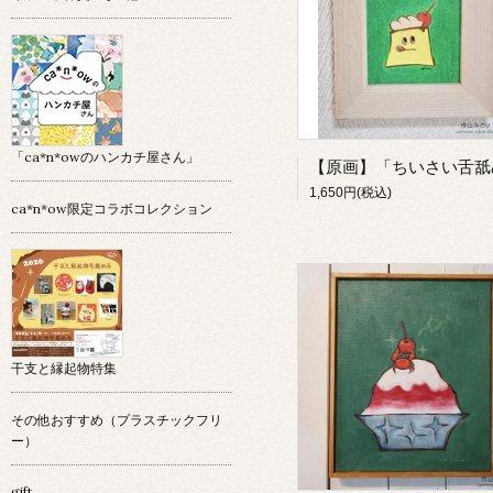
「ca*n*owのハンカチ屋さん」
1,650円(税込)
ca*n*ow限定コラボコレクション
干支と縁起物特集
その他おすすめ（プラスチックフリ
ー）
gift