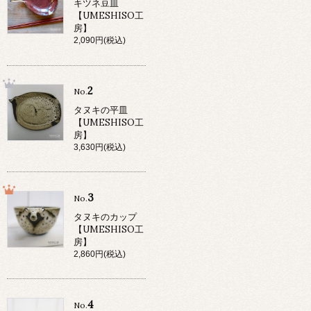
キツネ豆皿
【UMESHISO工
房】
2,090円(税込)
2
No.
タヌキの平皿
【UMESHISO工
房】
3,630円(税込)
3
No.
タヌキのカップ
【UMESHISO工
房】
2,860円(税込)
4
No.