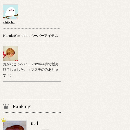
chitch…
HarukaYoshida…ペーパーアイテム
おがわこうへい … 2021年4月で販売
終了しました。（マステのみありま
す！）
Ranking
1
No.