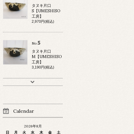
タヌキ片口
S【UMESHISO
工房】
2,970円(税込)
5
No.
タヌキ片口
M【UMESHISO
工房】
3,190円(税込)
Calendar
2026年8月
日
月
火
水
木
金
土