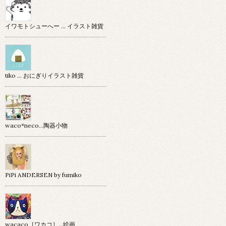
イワモトシューへー … イラスト雑貨
tiko … おにぎりイラスト雑貨
waco*neco...陶器小物
PiPi ANDERSEN by fumiko
wacaco［ワカコ］…絵画