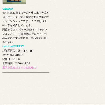
canaco
ca*n*owに集まる作家が生み出す作品や
店主がセレクトする雑貨や手芸用品のオ
ンラインショップです。 ここではほん
の一部を紹介しています。
阿佐ヶ谷ca*n*owFOREST（キャナウ
フォレスト）では 実際に手にとって作
品が見れます☆実店舗と合わせてお楽し
み下さい。
ca*n*owFOREST
杉並区阿佐谷北1-14-4 1F
ca*n*owFOREST
定休日：火・水
営業時間：11:30～18:00
展示を見るだけでもお気軽に！