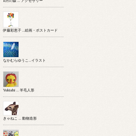
11月の森 … アクセサリー
伊藤彩恵子 …絵画・ポストカード
なかむらゆうこ…イラスト
Yukiahi … 羊毛人形
きゃねこ … 動物造形