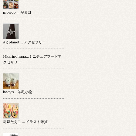
morico … がま口
Ag planet … アクセサリー
Hikarinohana…ミニチュアフードア
クセサリー
hacy's …羊毛小物
尾﨑たえこ … イラスト雑貨