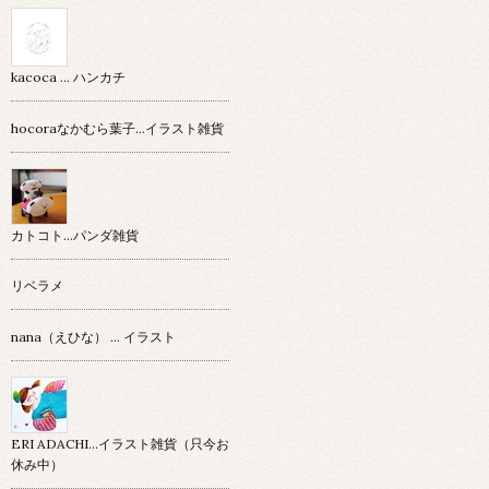
kacoca ... ハンカチ
hocoraなかむら葉子…イラスト雑貨
カトコト…パンダ雑貨
リベラメ
nana（えひな） … イラスト
ERI ADACHI...イラスト雑貨（只今お
休み中）