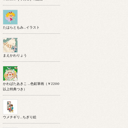
たはらともみ…イラスト
まえかわりょう
かわばたあきこ …色鉛筆画（￥2200
以上特典つき）
ウメチギリ…ちぎり絵