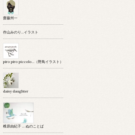
齋藤州一
作山みのり…イラスト
piro piro piccolo…（野鳥イラスト）
daisy daughter
椎原由紀子 ... ぬのことば